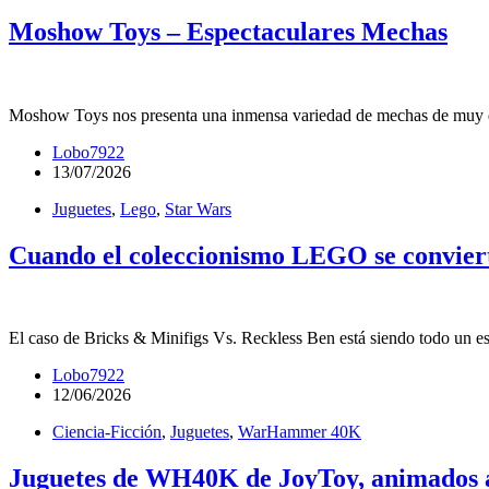
Moshow Toys – Espectaculares Mechas
Moshow Toys nos presenta una inmensa variedad de mechas de muy dive
Lobo7922
13/07/2026
Juguetes
,
Lego
,
Star Wars
Cuando el coleccionismo LEGO se convierte
El caso de Bricks & Minifigs Vs. Reckless Ben está siendo todo un 
Lobo7922
12/06/2026
Ciencia-Ficción
,
Juguetes
,
WarHammer 40K
Juguetes de WH40K de JoyToy, animados a