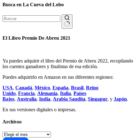
Busca en La Cueva del Lobo
Sin
resultados
El Libro Premio De Abreu 2021
Ya puedes adquirir el libro del Premio de Abreu 2022, recopilando
los cuentos ganadores y finalistas de esa edición.
Puedes adquirirlo en Amazon en sus diferentes regiones:
USA
,
Canadá
,
México
,
España
,
Brasil
,
Reino
Unido
,
Francia
,
Alemania
,
Italia
,
Países
Bajos
,
Australia
,
India
,
Arabia Saudita
,
Singapur
, y
Japón
.
En sus versiones digitales o impresas.
Archivos
Archivos