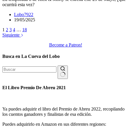
ocurrirá esta vez?
Lobo7922
19/05/2025
1
2
3
4
…
18
Siguiente
Become a Patron!
Busca en La Cueva del Lobo
Sin
resultados
El Libro Premio De Abreu 2021
Ya puedes adquirir el libro del Premio de Abreu 2022, recopilando
los cuentos ganadores y finalistas de esa edición.
Puedes adquirirlo en Amazon en sus diferentes regiones: