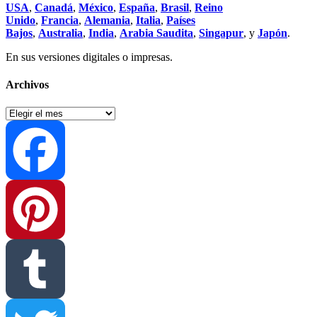
USA
,
Canadá
,
México
,
España
,
Brasil
,
Reino
Unido
,
Francia
,
Alemania
,
Italia
,
Países
Bajos
,
Australia
,
India
,
Arabia Saudita
,
Singapur
, y
Japón
.
En sus versiones digitales o impresas.
Archivos
Archivos
Facebook
Pinterest