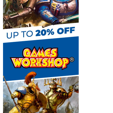
C
h
a
n
n
e