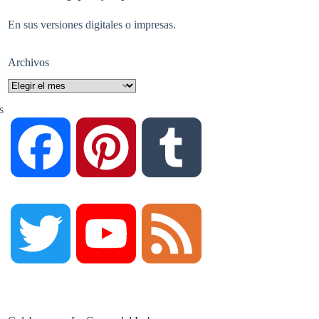
En sus versiones digitales o impresas.
Archivos
Archivos
s
F
P
T
a
i
u
T
Y
F
c
n
m
w
o
e