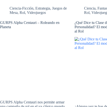
Ciencia-Ficción
,
Estrategia
,
Juegos de
Ciencia
,
Fantas
Mesa
,
Rol
,
Videojuegos
Rol
,
Videojue
GURPS Alpha Centauri – Roleando en
¿Qué Dice tu Clase 
Planeta
Personalidad? El m
al Rol
GURPS Alpha Centauri nos permite armar
una campaña de rol en el ya clásico mundo
¿Alguna vez te has d