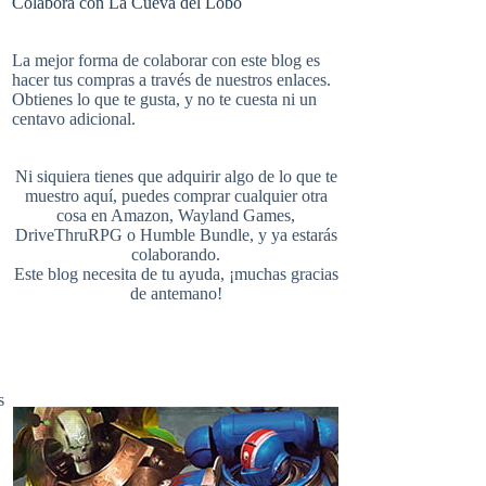
Colabora con La Cueva del Lobo
e
t
b
i
u
e
La mejor forma de colaborar con este blog es
hacer tus compras a través de nuestros enlaces.
Obtienes lo que te gusta, y no te cuesta ni un
b
e
l
centavo adicional.
t
T
d
Ni siquiera tienes que adquirir algo de lo que te
o
r
r
muestro aquí, puedes comprar cualquier otra
cosa en
Amazon
,
Wayland Games
,
t
u
DriveThruRPG
o
Humble Bundle
, y ya estarás
colaborando.
Este blog necesita de tu ayuda, ¡muchas gracias
o
e
de antemano!
e
b
k
s
s
r
e
t