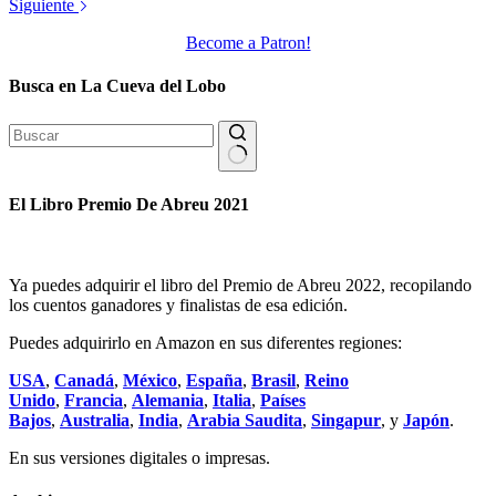
Siguiente
Become a Patron!
Busca en La Cueva del Lobo
Sin
resultados
El Libro Premio De Abreu 2021
Ya puedes adquirir el libro del Premio de Abreu 2022, recopilando
los cuentos ganadores y finalistas de esa edición.
Puedes adquirirlo en Amazon en sus diferentes regiones:
USA
,
Canadá
,
México
,
España
,
Brasil
,
Reino
Unido
,
Francia
,
Alemania
,
Italia
,
Países
Bajos
,
Australia
,
India
,
Arabia Saudita
,
Singapur
, y
Japón
.
En sus versiones digitales o impresas.