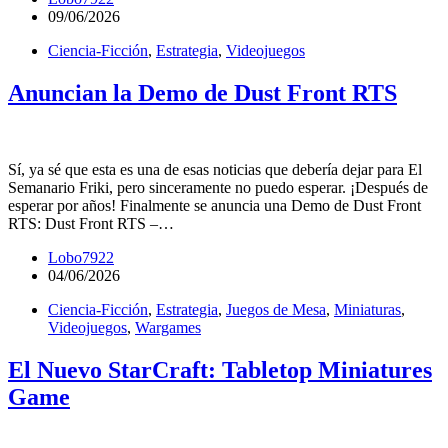
09/06/2026
Ciencia-Ficción
,
Estrategia
,
Videojuegos
Anuncian la Demo de Dust Front RTS
Sí, ya sé que esta es una de esas noticias que debería dejar para El
Semanario Friki, pero sinceramente no puedo esperar. ¡Después de
esperar por años! Finalmente se anuncia una Demo de Dust Front
RTS: Dust Front RTS –…
Lobo7922
04/06/2026
Ciencia-Ficción
,
Estrategia
,
Juegos de Mesa
,
Miniaturas
,
Videojuegos
,
Wargames
El Nuevo StarCraft: Tabletop Miniatures
Game