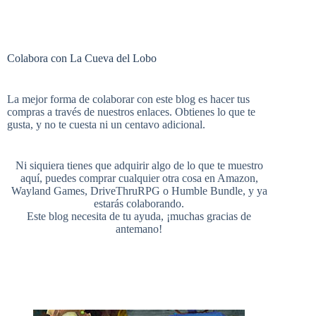
c
n
m
i
o
e
Colabora con La Cueva del Lobo
e
t
b
t
u
e
La mejor forma de colaborar con este blog es hacer tus
compras a través de nuestros enlaces. Obtienes lo que te
b
e
l
t
gusta, y no te cuesta ni un centavo adicional.
T
d
Ni siquiera tienes que adquirir algo de lo que te muestro
aquí, puedes comprar cualquier otra cosa en
Amazon
,
o
r
r
e
Wayland Games
,
DriveThruRPG
o
Humble Bundle
, y ya
estarás colaborando.
u
Este blog necesita de tu ayuda, ¡muchas gracias de
antemano!
o
e
r
b
k
s