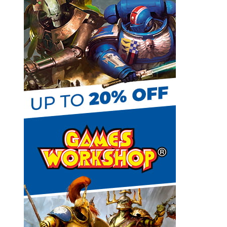
e
t
C
h
a
n
n