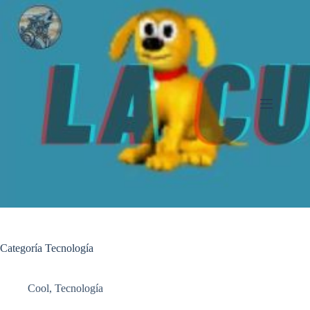
Saltar
al
contenido
Categoría
Tecnología
Cool
,
Tecnología