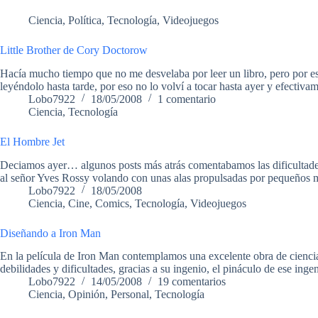
Ciencia
,
Política
,
Tecnología
,
Videojuegos
Little Brother de Cory Doctorow
Hacía mucho tiempo que no me desvelaba por leer un libro, pero por e
leyéndolo hasta tarde, por eso no lo volví a tocar hasta ayer y efecti
Lobo7922
18/05/2008
1 comentario
Ciencia
,
Tecnología
El Hombre Jet
Deciamos ayer… algunos posts más atrás comentabamos las dificultades
al señor Yves Rossy volando con unas alas propulsadas por pequeños m
Lobo7922
18/05/2008
Ciencia
,
Cine
,
Comics
,
Tecnología
,
Videojuegos
Diseñando a Iron Man
En la película de Iron Man contemplamos una excelente obra de ciencia
debilidades y dificultades, gracias a su ingenio, el pináculo de ese in
Lobo7922
14/05/2008
19 comentarios
Ciencia
,
Opinión
,
Personal
,
Tecnología