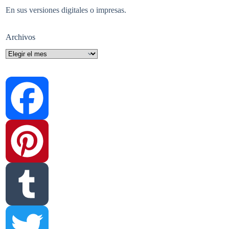
En sus versiones digitales o impresas.
Archivos
Archivos
F
a
P
c
i
T