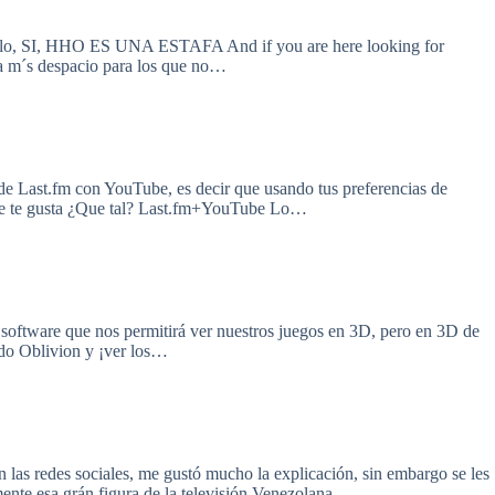
moslo, SI, HHO ES UNA ESTAFA And if you are here looking for
 m´s despacio para los que no…
e Last.fm con YouTube, es decir que usando tus preferencias de
que te gusta ¿Que tal? Last.fm+YouTube Lo…
oftware que nos permitirá ver nuestros juegos en 3D, pero en 3D de
ndo Oblivion y ¡ver los…
las redes sociales, me gustó mucho la explicación, sin embargo se les
mente esa grán figura de la televisión Venezolana,…