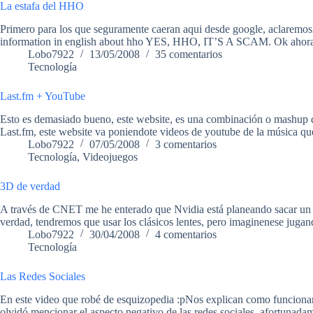
La estafa del HHO
Primero para los que seguramente caeran aqui desde google, aclare
information in english about hho YES, HHO, IT’S A SCAM. Ok ahora
Lobo7922
13/05/2008
35 comentarios
Tecnología
Last.fm + YouTube
Esto es demasiado bueno, este website, es una combinación o mashup d
Last.fm, este website va poniendote videos de youtube de la música 
Lobo7922
07/05/2008
3 comentarios
Tecnología
,
Videojuegos
3D de verdad
A través de CNET me he enterado que Nvidia está planeando sacar un s
verdad, tendremos que usar los clásicos lentes, pero imaginenese juga
Lobo7922
30/04/2008
4 comentarios
Tecnología
Las Redes Sociales
En este video que robé de esquizopedia :pNos explican como funcionan 
olvidó mencionar el aspecto negativo de las redes sociales, afortunada