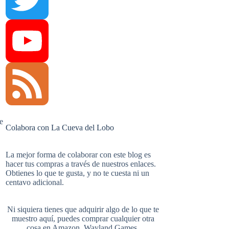
e
n
u
T
b
t
m
w
Y
e
o
e
b
i
o
F
Colabora con La Cueva del Lobo
La mejor forma de colaborar con este blog es
hacer tus compras a través de nuestros enlaces.
o
r
l
t
u
e
Obtienes lo que te gusta, y no te cuesta ni un
centavo adicional.
Ni siquiera tienes que adquirir algo de lo que te
k
e
r
t
T
e
muestro aquí, puedes comprar cualquier otra
cosa en
Amazon
,
Wayland Games
,