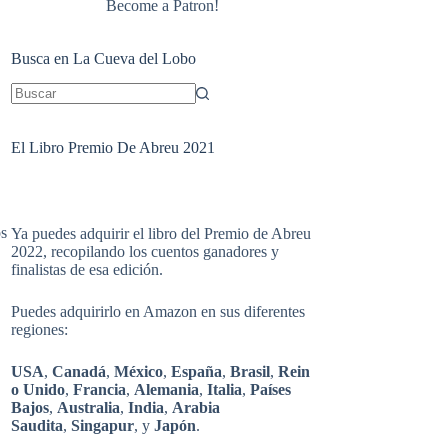
Become a Patron!
Busca en La Cueva del Lobo
Sin
resultados
El Libro Premio De Abreu 2021
os
Ya puedes adquirir el libro del Premio de Abreu
2022, recopilando los cuentos ganadores y
finalistas de esa edición.
Puedes adquirirlo en Amazon en sus diferentes
regiones:
USA
,
Canadá
,
México
,
España
,
Brasil
,
Rein
o Unido
,
Francia
,
Alemania
,
Italia
,
Países
Bajos
,
Australia
,
India
,
Arabia
Saudita
,
Singapur
, y
Japón
.