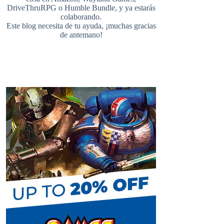
DriveThruRPG
o
Humble Bundle
, y ya estarás
colaborando.
s
e
u
d
Este blog necesita de tu ayuda, ¡muchas gracias
de antemano!
t
r
b
e
C
h