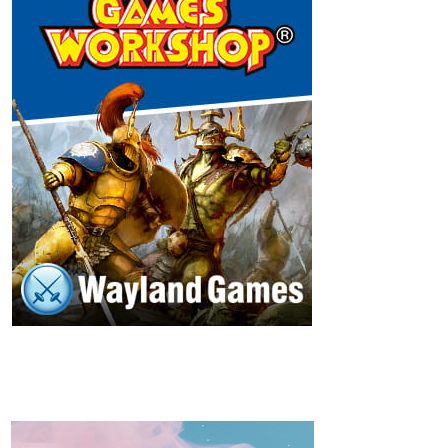
a
n
n
e
l