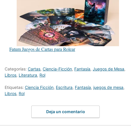
Fatum Juegos de Cartas para Rolear
Categorías:
Cartas
,
Ciencia-Ficción
,
Fantasía
,
Juegos de Mesa
,
Libros
,
Literatura
,
Rol
Etiquetas:
Ciencia Ficción
,
Escritura
,
Fantasía
,
juegos de mesa
,
Libros
,
Rol
Deja un comentario