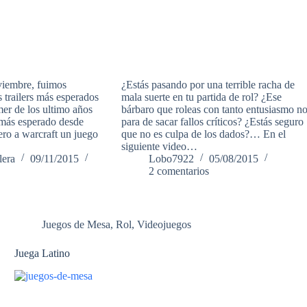
viembre, fuimos
¿Estás pasando por una terrible racha de
s trailers más esperados
mala suerte en tu partida de rol? ¿Ese
er de los ultimo años
bárbaro que roleas con tanto entusiasmo n
 más esperado desde
para de sacar fallos críticos? ¿Estás seguro
ero a warcraft un juego
que no es culpa de los dados?… En el
siguiente video…
lera
09/11/2015
Lobo7922
05/08/2015
2 comentarios
Juegos de Mesa
,
Rol
,
Videojuegos
Juega Latino