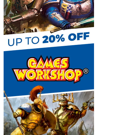
C
h
a
n
n
e