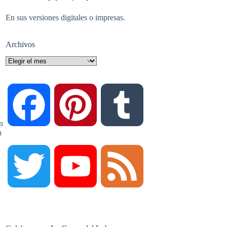
En sus versiones digitales o impresas.
Archivos
Archivos
F
P
T
n
n
a
i
u
T
Y
F
c
n
m
w
o
e