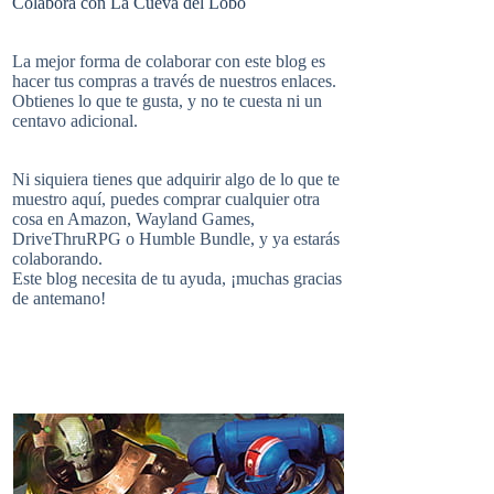
Colabora con La Cueva del Lobo
e
t
b
i
u
e
La mejor forma de colaborar con este blog es
hacer tus compras a través de nuestros enlaces.
Obtienes lo que te gusta, y no te cuesta ni un
b
e
l
centavo adicional.
t
T
d
Ni siquiera tienes que adquirir algo de lo que te
o
r
r
muestro aquí, puedes comprar cualquier otra
cosa en
Amazon
,
Wayland Games
,
t
u
DriveThruRPG
o
Humble Bundle
, y ya estarás
colaborando.
Este blog necesita de tu ayuda, ¡muchas gracias
o
e
de antemano!
e
b
k
s
r
e
t