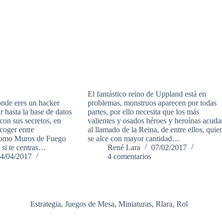
El fantástico reino de Uppland está en
nde eres un hacker
problemas, monstruos aparecen por todas
r hasta la base de datos
partes, por ello necesita que los más
 con sus secretos, en
valientes y osados héroes y heroínas acuda
coger entre
al llamado de la Reina, de entre ellos, quie
 como Muros de Fuego
se alce con mayor cantidad…
, si te centras…
René Lara
07/02/2017
4/04/2017
4 comentarios
Estrategia
,
Juegos de Mesa
,
Miniaturas
,
Rlara
,
Rol