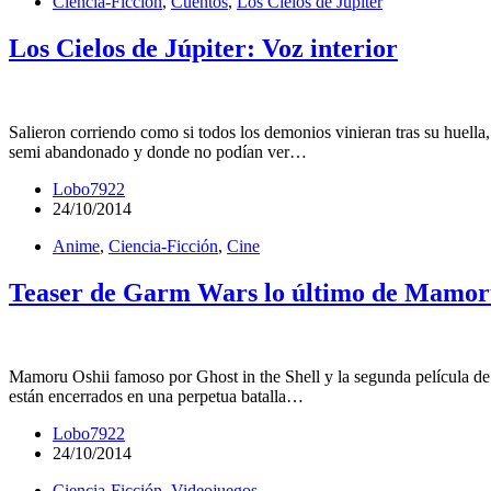
Ciencia-Ficción
,
Cuentos
,
Los Cielos de Júpiter
Los Cielos de Júpiter: Voz interior
Salieron corriendo como si todos los demonios vinieran tras su huella,
semi abandonado y donde no podían ver…
Lobo7922
24/10/2014
Anime
,
Ciencia-Ficción
,
Cine
Teaser de Garm Wars lo último de Mamor
Mamoru Oshii famoso por Ghost in the Shell y la segunda película de 
están encerrados en una perpetua batalla…
Lobo7922
24/10/2014
Ciencia-Ficción
,
Videojuegos