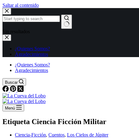
Saltar al contenido
Sin resultados
¿Quienes Somos?
Agradecimientos
¿Quienes Somos?
Agradecimientos
Buscar
Menú
Etiqueta
Ciencia Ficción Militar
Ciencia-Ficción
,
Cuentos
,
Los Cielos de Júpiter