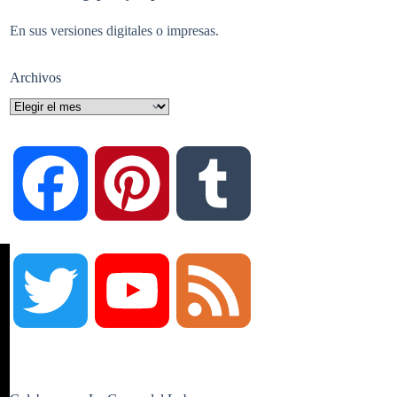
En sus versiones digitales o impresas.
Archivos
Archivos
F
P
T
a
i
u
T
Y
F
c
n
m
w
o
e