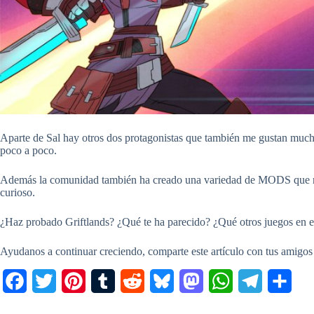
Aparte de Sal hay otros dos protagonistas que también me gustan mucho,
poco a poco.
Además la comunidad también ha creado una variedad de MODS que no
curioso.
¿Haz probado Griftlands? ¿Qué te ha parecido? ¿Qué otros juegos en e
Ayudanos a continuar creciendo, comparte este artículo con tus amigos
F
T
P
T
R
B
M
W
T
C
a
w
i
u
e
l
a
h
e
o