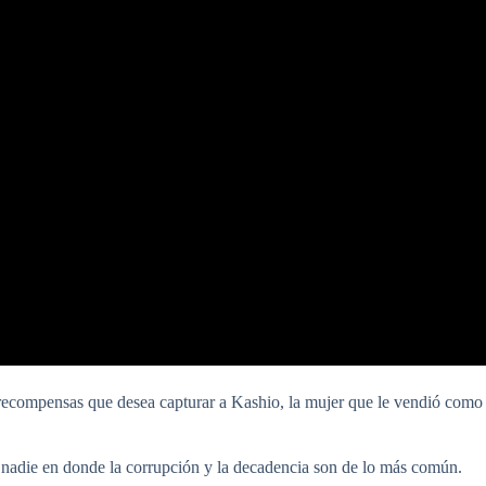
arrecompensas que desea capturar a Kashio, la mujer que le vendió como
de nadie en donde la corrupción y la decadencia son de lo más común.