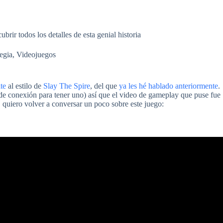
ir todos los detalles de esta genial historia
tegia
,
Videojuegos
te
al estilo de
Slay The Spire
, del que
ya les hé hablado anteriormente
.
de conexión para tener uno) así que el video de gameplay que puse fue
 quiero volver a conversar un poco sobre este juego: