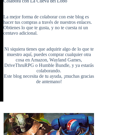
Colabora con La Cueva del Lobo
e
t
b
i
u
e
La mejor forma de colaborar con este blog es
hacer tus compras a través de nuestros enlaces.
Obtienes lo que te gusta, y no te cuesta ni un
b
e
l
centavo adicional.
t
T
d
Ni siquiera tienes que adquirir algo de lo que te
o
r
r
muestro aquí, puedes comprar cualquier otra
cosa en
Amazon
,
Wayland Games
,
t
u
DriveThruRPG
o
Humble Bundle
, y ya estarás
colaborando.
Este blog necesita de tu ayuda, ¡muchas gracias
o
e
de antemano!
e
b
k
s
r
e
t