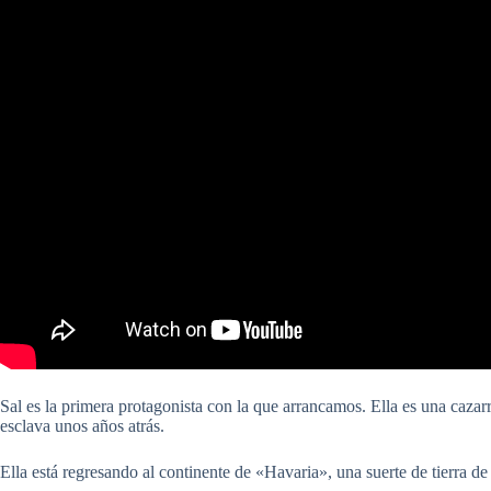
Sal es la primera protagonista con la que arrancamos. Ella es una caz
esclava unos años atrás.
Ella está regresando al continente de «Havaria», una suerte de tierra 