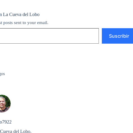
m La Cueva del Lobo
st posts sent to your email.
Suscribir
gos
o7922
 Cueva del Lobo.