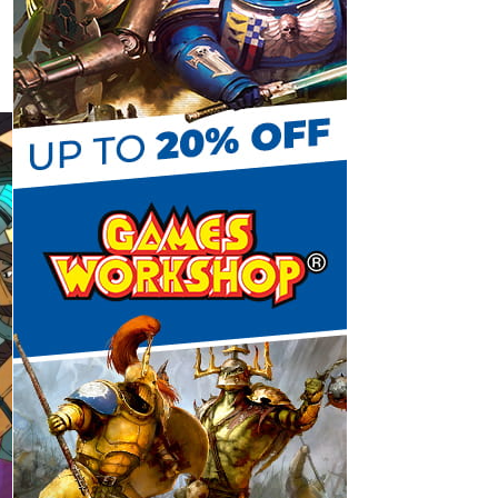
C
h
a
n
n
e