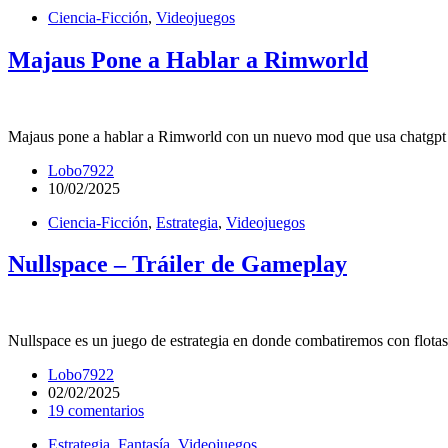
Ciencia-Ficción
,
Videojuegos
Majaus Pone a Hablar a Rimworld
Majaus pone a hablar a Rimworld con un nuevo mod que usa chatgpt y o
Lobo7922
10/02/2025
Ciencia-Ficción
,
Estrategia
,
Videojuegos
Nullspace – Tráiler de Gameplay
Nullspace es un juego de estrategia en donde combatiremos con flotas
Lobo7922
02/02/2025
19 comentarios
Estrategia
,
Fantasía
,
Videojuegos