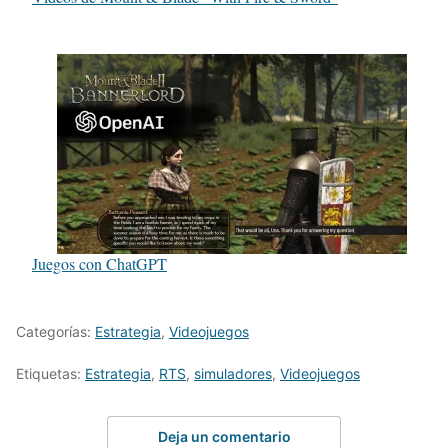
Juegos con ChatGPT
Categorías:
Estrategia
,
Videojuegos
Etiquetas:
Estrategia
,
RTS
,
simuladores
,
Videojuegos
Deja un comentario