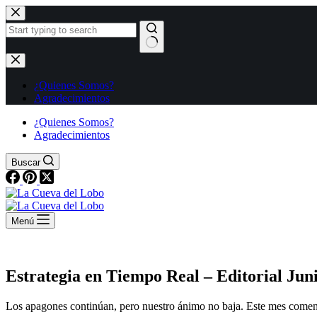
Saltar
al
contenido
Sin
resultados
¿Quienes Somos?
Agradecimientos
¿Quienes Somos?
Agradecimientos
Buscar
Menú
Estrategia en Tiempo Real – Editorial Jun
Los apagones continúan, pero nuestro ánimo no baja. Este mes coment