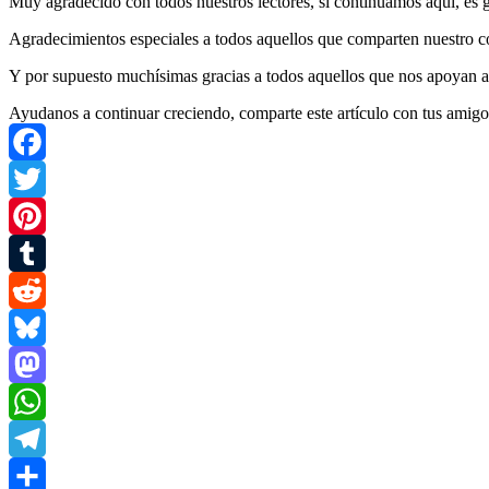
Muy agradecido con todos nuestros lectores, si continuamos aquí, es g
Agradecimientos especiales a todos aquellos que comparten nuestro c
Y por supuesto muchísimas gracias a todos aquellos que nos apoyan a 
Ayudanos a continuar creciendo, comparte este artículo con tus amigo
Facebook
Twitter
Pinterest
Tumblr
Reddit
Bluesky
Mastodon
WhatsApp
Telegram