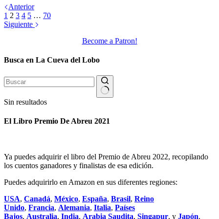
Anterior
1
2
3
4
5
…
70
Siguiente
Become a Patron!
Busca en La Cueva del Lobo
Sin resultados
El Libro Premio De Abreu 2021
Ya puedes adquirir el libro del Premio de Abreu 2022, recopilando
los cuentos ganadores y finalistas de esa edición.
Puedes adquirirlo en Amazon en sus diferentes regiones:
USA
,
Canadá
,
México
,
España
,
Brasil
,
Reino
Unido
,
Francia
,
Alemania
,
Italia
,
Países
Bajos
,
Australia
,
India
,
Arabia Saudita
,
Singapur
, y
Japón
.