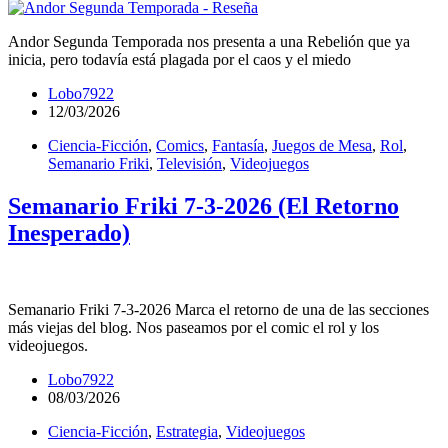
Andor Segunda Temporada nos presenta a una Rebelión que ya
inicia, pero todavía está plagada por el caos y el miedo
Lobo7922
12/03/2026
Ciencia-Ficción
,
Comics
,
Fantasía
,
Juegos de Mesa
,
Rol
,
Semanario Friki
,
Televisión
,
Videojuegos
Semanario Friki 7-3-2026 (El Retorno
Inesperado)
Semanario Friki 7-3-2026 Marca el retorno de una de las secciones
más viejas del blog. Nos paseamos por el comic el rol y los
videojuegos.
Lobo7922
08/03/2026
Ciencia-Ficción
,
Estrategia
,
Videojuegos