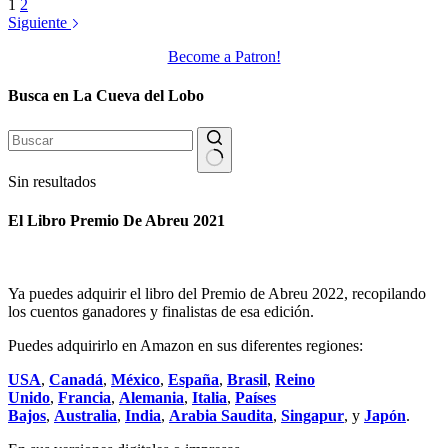
1
2
Siguiente
Become a Patron!
Busca en La Cueva del Lobo
Sin resultados
El Libro Premio De Abreu 2021
Ya puedes adquirir el libro del Premio de Abreu 2022, recopilando
los cuentos ganadores y finalistas de esa edición.
Puedes adquirirlo en Amazon en sus diferentes regiones:
USA
,
Canadá
,
México
,
España
,
Brasil
,
Reino
Unido
,
Francia
,
Alemania
,
Italia
,
Países
Bajos
,
Australia
,
India
,
Arabia Saudita
,
Singapur
, y
Japón
.