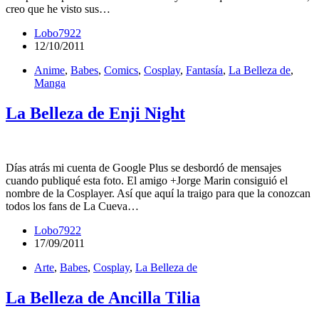
creo que he visto sus…
Lobo7922
12/10/2011
Anime
,
Babes
,
Comics
,
Cosplay
,
Fantasía
,
La Belleza de
,
Manga
La Belleza de Enji Night
Días atrás mi cuenta de Google Plus se desbordó de mensajes
cuando publiqué esta foto. El amigo +Jorge Marin consiguió el
nombre de la Cosplayer. Así que aquí la traigo para que la conozcan
todos los fans de La Cueva…
Lobo7922
17/09/2011
Arte
,
Babes
,
Cosplay
,
La Belleza de
La Belleza de Ancilla Tilia