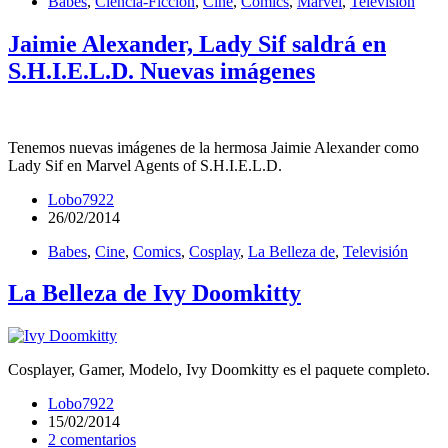
Babes
,
Ciencia-Ficción
,
Cine
,
Comics
,
Marvel
,
Televisión
Jaimie Alexander, Lady Sif saldrá en
S.H.I.E.L.D. Nuevas imágenes
Tenemos nuevas imágenes de la hermosa Jaimie Alexander como
Lady Sif en Marvel Agents of S.H.I.E.L.D.
Lobo7922
26/02/2014
Babes
,
Cine
,
Comics
,
Cosplay
,
La Belleza de
,
Televisión
La Belleza de Ivy Doomkitty
Cosplayer, Gamer, Modelo, Ivy Doomkitty es el paquete completo.
Lobo7922
15/02/2014
2 comentarios