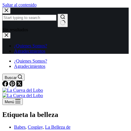
Saltar al contenido
Sin resultados
¿Quienes Somos?
Agradecimientos
¿Quienes Somos?
Agradecimientos
Buscar
Menú
Etiqueta
la belleza
Babes
,
Cosplay
,
La Belleza de