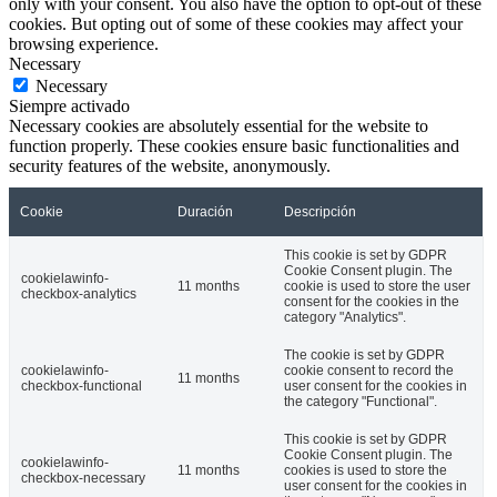
only with your consent. You also have the option to opt-out of these
cookies. But opting out of some of these cookies may affect your
browsing experience.
Necessary
Necessary
Siempre activado
Necessary cookies are absolutely essential for the website to
function properly. These cookies ensure basic functionalities and
security features of the website, anonymously.
Cookie
Duración
Descripción
This cookie is set by GDPR
Cookie Consent plugin. The
cookielawinfo-
11 months
cookie is used to store the user
checkbox-analytics
consent for the cookies in the
category "Analytics".
The cookie is set by GDPR
cookielawinfo-
cookie consent to record the
11 months
checkbox-functional
user consent for the cookies in
the category "Functional".
This cookie is set by GDPR
Cookie Consent plugin. The
cookielawinfo-
11 months
cookies is used to store the
checkbox-necessary
user consent for the cookies in