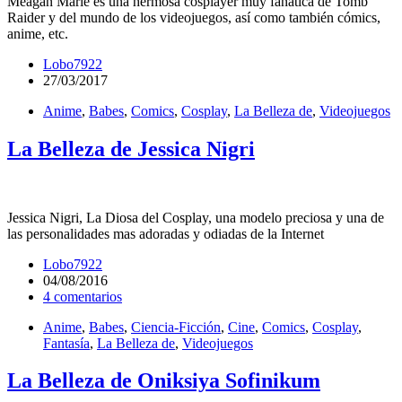
Meagan Marie es una hermosa cosplayer muy fanática de Tomb
Raider y del mundo de los videojuegos, así como también cómics,
anime, etc.
Lobo7922
27/03/2017
Anime
,
Babes
,
Comics
,
Cosplay
,
La Belleza de
,
Videojuegos
La Belleza de Jessica Nigri
Jessica Nigri, La Diosa del Cosplay, una modelo preciosa y una de
las personalidades mas adoradas y odiadas de la Internet
Lobo7922
04/08/2016
4 comentarios
Anime
,
Babes
,
Ciencia-Ficción
,
Cine
,
Comics
,
Cosplay
,
Fantasía
,
La Belleza de
,
Videojuegos
La Belleza de Oniksiya Sofinikum