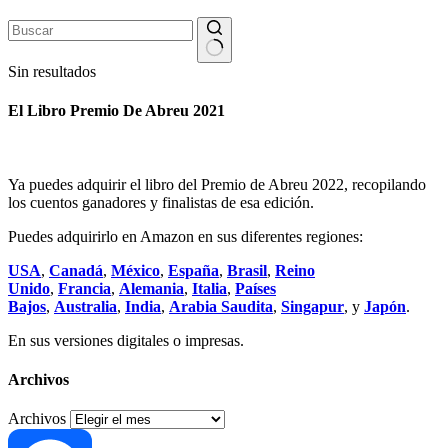
Sin resultados
El Libro Premio De Abreu 2021
Ya puedes adquirir el libro del Premio de Abreu 2022, recopilando
los cuentos ganadores y finalistas de esa edición.
Puedes adquirirlo en Amazon en sus diferentes regiones:
USA
,
Canadá
,
México
,
España
,
Brasil
,
Reino
Unido
,
Francia
,
Alemania
,
Italia
,
Países
Bajos
,
Australia
,
India
,
Arabia Saudita
,
Singapur
, y
Japón
.
En sus versiones digitales o impresas.
Archivos
Archivos