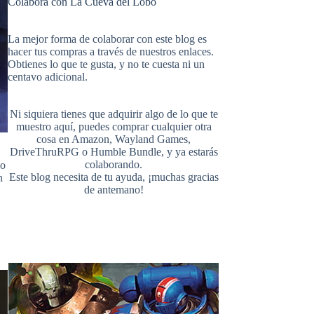
Colabora con La Cueva del Lobo
e
t
b
i
u
e
La mejor forma de colaborar con este blog es
hacer tus compras a través de nuestros enlaces.
Obtienes lo que te gusta, y no te cuesta ni un
b
e
l
centavo adicional.
t
T
d
Ni siquiera tienes que adquirir algo de lo que te
o
r
r
muestro aquí, puedes comprar cualquier otra
cosa en
Amazon
,
Wayland Games
,
t
u
DriveThruRPG
o
Humble Bundle
, y ya estarás
colaborando.
no
Este blog necesita de tu ayuda, ¡muchas gracias
n
o
e
de antemano!
e
b
k
s
r
e
t