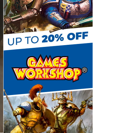
C
h
a
n
n
e