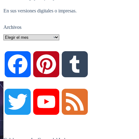
En sus versiones digitales o impresas.
Archivos
Archivos
F
P
T
a
i
u
T
Y
F
c
n
m
w
o
e