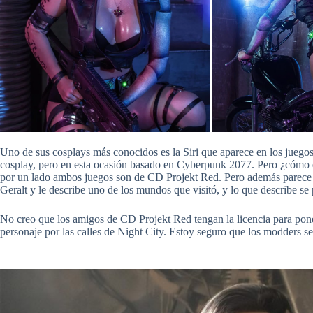
Uno de sus cosplays más conocidos es la Siri que aparece en los juego
cosplay, pero en esta ocasión basado en Cyberpunk 2077. Pero ¿cómo
por un lado ambos juegos son de CD Projekt Red. Pero además parece q
Geralt y le describe uno de los mundos que visitó, y lo que describe
No creo que los amigos de CD Projekt Red tengan la licencia para pone
personaje por las calles de Night City. Estoy seguro que los modders se