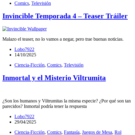
Comics
,
Televisión
Invincible Temporada 4 – Teaser Tráiler
Malazo el teaser, no lo vamos a negar, pero trae buenas noticias.
Lobo7922
14/10/2025
Ciencia-Ficción
,
Comics
,
Televisión
Inmortal y el Misterio Viltrumita
¿Son los humanos y Viltrumitas la misma especie? ¿Por qué son tan
parecidos? Inmortal podría tener la respuesta
Lobo7922
29/04/2025
Ciencia-Ficción
,
Comics
,
Fantasía
,
Juegos de Mesa
,
Rol