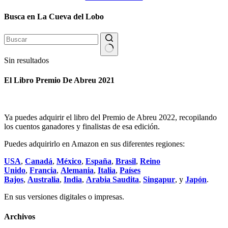
Busca en La Cueva del Lobo
Sin resultados
El Libro Premio De Abreu 2021
Ya puedes adquirir el libro del Premio de Abreu 2022, recopilando
los cuentos ganadores y finalistas de esa edición.
Puedes adquirirlo en Amazon en sus diferentes regiones:
USA
,
Canadá
,
México
,
España
,
Brasil
,
Reino
Unido
,
Francia
,
Alemania
,
Italia
,
Países
Bajos
,
Australia
,
India
,
Arabia Saudita
,
Singapur
, y
Japón
.
En sus versiones digitales o impresas.
Archivos