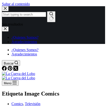
Saltar al contenido
Sin resultados
¿Quienes Somos?
Agradecimientos
¿Quienes Somos?
Agradecimientos
Buscar
Menú
Etiqueta
Image Comics
Comics
,
Televisión