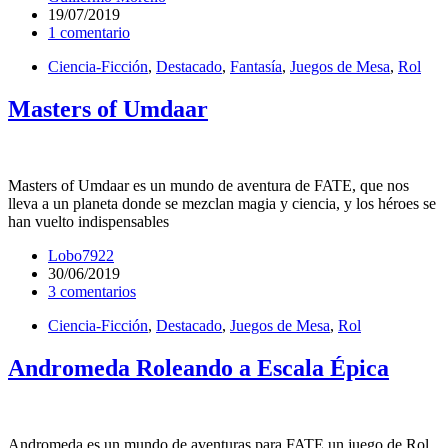
19/07/2019
1 comentario
Ciencia-Ficción
,
Destacado
,
Fantasía
,
Juegos de Mesa
,
Rol
Masters of Umdaar
Masters of Umdaar es un mundo de aventura de FATE, que nos
lleva a un planeta donde se mezclan magia y ciencia, y los héroes se
han vuelto indispensables
Lobo7922
30/06/2019
3 comentarios
Ciencia-Ficción
,
Destacado
,
Juegos de Mesa
,
Rol
Andromeda Roleando a Escala Épica
Andromeda es un mundo de aventuras para FATE un juego de Rol