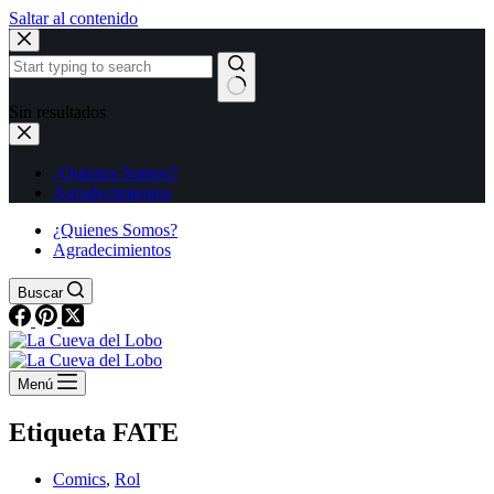
Saltar al contenido
Sin resultados
¿Quienes Somos?
Agradecimientos
¿Quienes Somos?
Agradecimientos
Buscar
Menú
Etiqueta
FATE
Comics
,
Rol