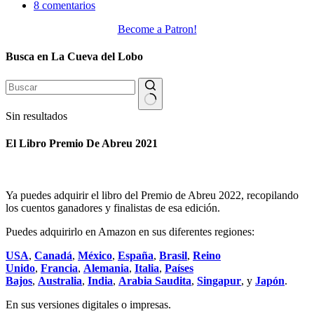
8 comentarios
Become a Patron!
Busca en La Cueva del Lobo
Sin resultados
El Libro Premio De Abreu 2021
Ya puedes adquirir el libro del Premio de Abreu 2022, recopilando
los cuentos ganadores y finalistas de esa edición.
Puedes adquirirlo en Amazon en sus diferentes regiones:
USA
,
Canadá
,
México
,
España
,
Brasil
,
Reino
Unido
,
Francia
,
Alemania
,
Italia
,
Países
Bajos
,
Australia
,
India
,
Arabia Saudita
,
Singapur
, y
Japón
.
En sus versiones digitales o impresas.