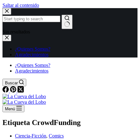
Saltar al contenido
Sin resultados
¿Quienes Somos?
Agradecimientos
¿Quienes Somos?
Agradecimientos
Buscar
Menú
Etiqueta
CrowdFunding
Ciencia-Ficción
,
Comics