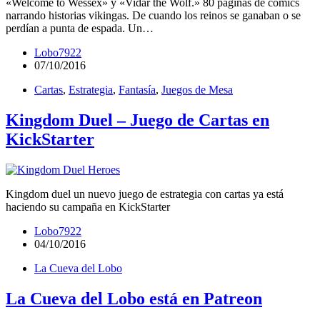
«Welcome to Wessex» y «Vidar the Wolf.» 80 páginas de cómics
narrando historias vikingas. De cuando los reinos se ganaban o se
perdían a punta de espada. Un…
Lobo7922
07/10/2016
Cartas
,
Estrategia
,
Fantasía
,
Juegos de Mesa
Kingdom Duel – Juego de Cartas en
KickStarter
Kingdom duel un nuevo juego de estrategia con cartas ya está
haciendo su campaña en KickStarter
Lobo7922
04/10/2016
La Cueva del Lobo
La Cueva del Lobo está en Patreon