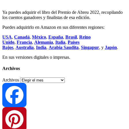
Ya puedes adquirir el libro del Premio de Abreu 2022, recopilando
los cuentos ganadores y finalistas de esa edición.
Puedes adquirirlo en Amazon en sus diferentes regiones:
USA
,
Canadá
,
México
,
España
,
Brasil
,
Reino
Unido
,
Francia
,
Alemania
,
Italia
,
Países
Bajos
,
Australia
,
India
,
Arabia Saudita
,
Singapur
, y
Japón
.
En sus versiones digitales o impresas.
Archivos
Archivos
Facebook