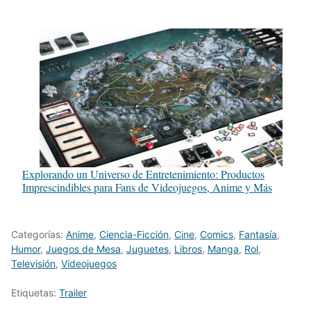
Explorando un Universo de Entretenimiento: Productos
Imprescindibles para Fans de Videojuegos, Anime y Más
Categorías:
Anime
,
Ciencia-Ficción
,
Cine
,
Comics
,
Fantasía
,
Humor
,
Juegos de Mesa
,
Juguetes
,
Libros
,
Manga
,
Rol
,
Televisión
,
Videojuegos
Etiquetas:
Trailer