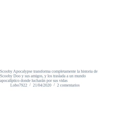
Scooby Apocalypse transforma completamente la historia de
Scooby Doo y sus amigos, y los traslada a un mundo
apocalíptico donde lucharán por sus vidas
Lobo7922
21/04/2020
2 comentarios
Estrategia
,
Juegos de Mesa
,
Televisión
,
WarHammer
40K