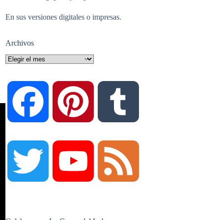
En sus versiones digitales o impresas.
Archivos
Archivos
F
P
T
a
i
u
T
Y
F
c
n
m
w
o
e