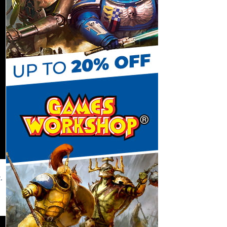
C
h
a
n
.
n
e