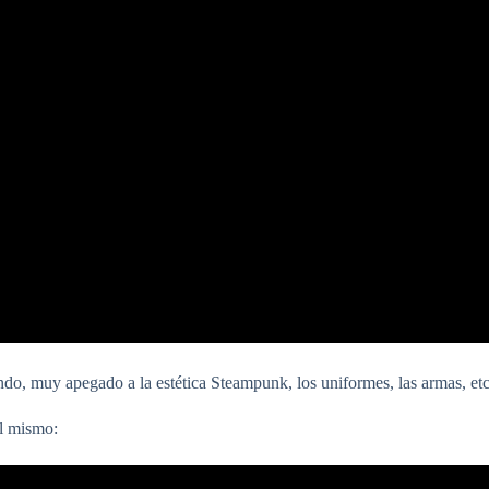
o, muy apegado a la estética Steampunk, los uniformes, las armas, etc
el mismo: