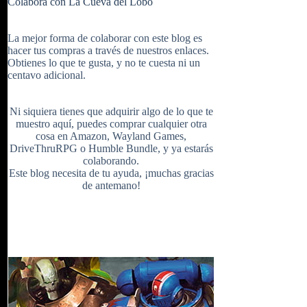
Colabora con La Cueva del Lobo
e
t
b
i
u
e
La mejor forma de colaborar con este blog es
hacer tus compras a través de nuestros enlaces.
Obtienes lo que te gusta, y no te cuesta ni un
b
e
l
centavo adicional.
t
T
d
Ni siquiera tienes que adquirir algo de lo que te
o
r
r
muestro aquí, puedes comprar cualquier otra
cosa en
Amazon
,
Wayland Games
,
t
u
DriveThruRPG
o
Humble Bundle
, y ya estarás
colaborando.
Este blog necesita de tu ayuda, ¡muchas gracias
o
e
de antemano!
e
b
k
s
r
e
t