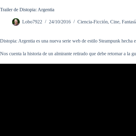
Trailer de Distopia: Argentia
Lobo7922
24/10/2016
Ciencia-Ficción
,
Cine
,
Fantasí
Distopia: Argentia es una nueva serie web de estilo Steampunk hecha e
Nos cuenta la historia de un almirante retirado que debe retornar a la gu