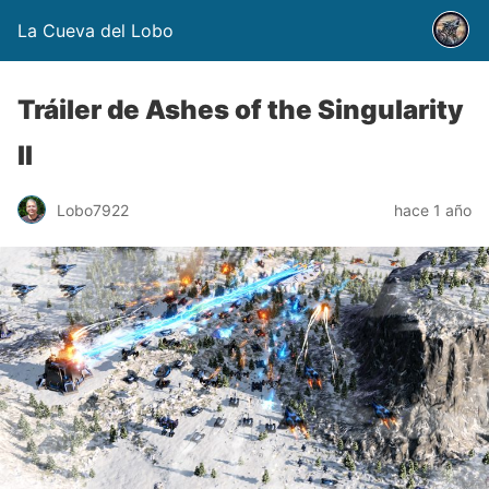
La Cueva del Lobo
Tráiler de Ashes of the Singularity
II
Lobo7922
hace 1 año