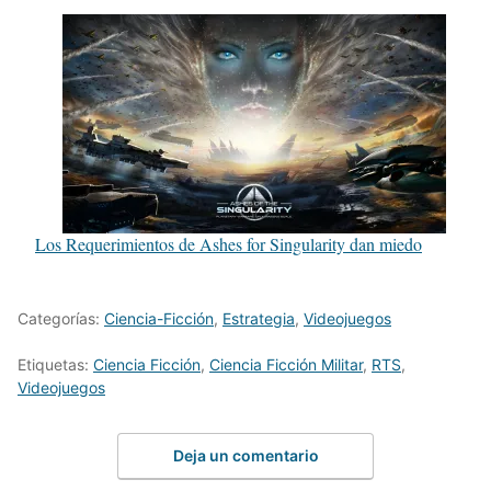
Los Requerimientos de Ashes for Singularity dan miedo
Categorías:
Ciencia-Ficción
,
Estrategia
,
Videojuegos
Etiquetas:
Ciencia Ficción
,
Ciencia Ficción Militar
,
RTS
,
Videojuegos
Deja un comentario