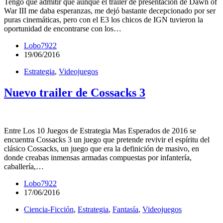
Tengo que admitir que aunque el trailer de presentación de Dawn of
War III me daba esperanzas, me dejó bastante decepcionado por ser
puras cinemáticas, pero con el E3 los chicos de IGN tuvieron la
oportunidad de encontrarse con los…
Lobo7922
19/06/2016
Estrategia
,
Videojuegos
Nuevo trailer de Cossacks 3
Entre Los 10 Juegos de Estrategia Mas Esperados de 2016 se
encuentra Cossacks 3 un juego que pretende revivir el espíritu del
clásico Cossacks, un juego que era la definición de masivo, en
donde creabas inmensas armadas compuestas por infantería,
caballería,…
Lobo7922
17/06/2016
Ciencia-Ficción
,
Estrategia
,
Fantasía
,
Videojuegos