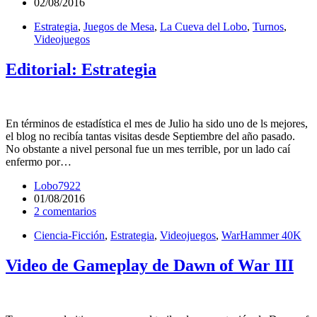
02/08/2016
Estrategia
,
Juegos de Mesa
,
La Cueva del Lobo
,
Turnos
,
Videojuegos
Editorial: Estrategia
En términos de estadística el mes de Julio ha sido uno de ls mejores,
el blog no recibía tantas visitas desde Septiembre del año pasado.
No obstante a nivel personal fue un mes terrible, por un lado caí
enfermo por…
Lobo7922
01/08/2016
2 comentarios
Ciencia-Ficción
,
Estrategia
,
Videojuegos
,
WarHammer 40K
Video de Gameplay de Dawn of War III