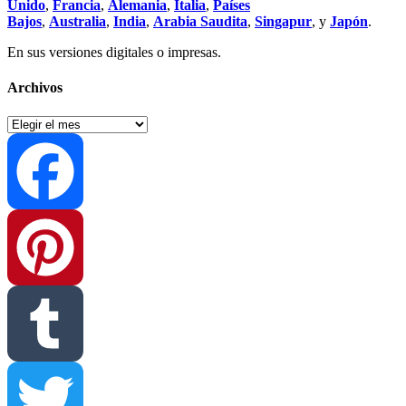
Unido
,
Francia
,
Alemania
,
Italia
,
Países
Bajos
,
Australia
,
India
,
Arabia Saudita
,
Singapur
, y
Japón
.
En sus versiones digitales o impresas.
Archivos
Archivos
Facebook
Pinterest
Tumblr