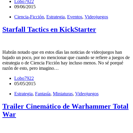
Lobo7922
09/06/2015
Ciencia-Ficción
,
Estrategia
,
Eventos
,
Videojuegos
Starfall Tactics en KickStarter
Habrán notado que en estos días las noticias de videojuegos han
bajado un poco, por no mencionar que cuando se refiere a juegos de
estrategia o de Ciencia Ficción hay incluso menos. No sé porqué
razón de esto, pero imagino…
Lobo7922
05/05/2015
Estrategia
,
Fantasía
,
Miniaturas
,
Videojuegos
Trailer Cinemático de Warhammer Total
War