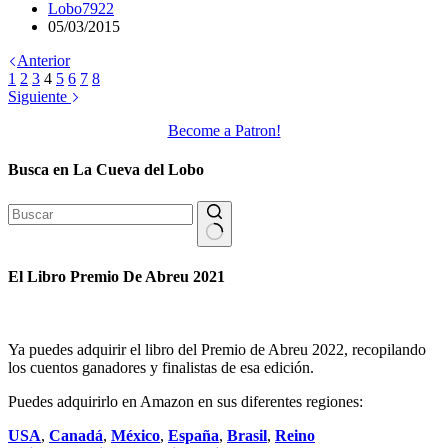
Lobo7922
05/03/2015
Anterior
1
2
3
4
5
6
7
8
Siguiente
Become a Patron!
Busca en La Cueva del Lobo
Sin
resultados
El Libro Premio De Abreu 2021
Ya puedes adquirir el libro del Premio de Abreu 2022, recopilando
los cuentos ganadores y finalistas de esa edición.
Puedes adquirirlo en Amazon en sus diferentes regiones:
USA
,
Canadá
,
México
,
España
,
Brasil
,
Reino