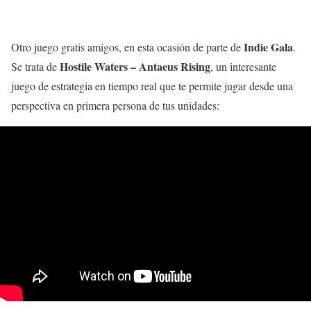
Indie Gala
Otro juego gratis amigos, en esta ocasión de parte de
.
Hostile Waters – Antaeus Rising
Se trata de
, un interesante
juego de estrategia en tiempo real que te permite jugar desde una
perspectiva en primera persona de tus unidades: