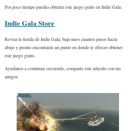
Por poco tiempo puedes obtener este juego gratis en Indie Gala:
Indie Gala Store
Revisa la tienda de Indie Gala, baja unos cuantos pasos hacia
abajo y pronto encontrarás un punto en donde te ofrecer obtener
este juego gratis.
Ayudanos a continuar creciendo, comparte este artículo con tus
amigos