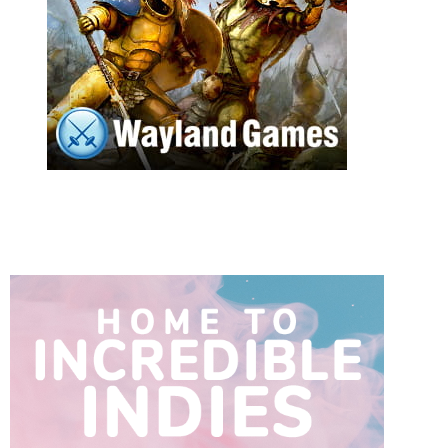
n
e
l