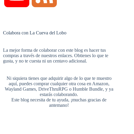
c
n
m
i
o
e
Colabora con La Cueva del Lobo
e
t
b
t
u
e
La mejor forma de colaborar con este blog es hacer tus
compras a través de nuestros enlaces. Obtienes lo que te
b
e
l
t
gusta, y no te cuesta ni un centavo adicional.
T
d
Ni siquiera tienes que adquirir algo de lo que te muestro
aquí, puedes comprar cualquier otra cosa en
Amazon
,
o
r
r
e
Wayland Games
,
DriveThruRPG
o
Humble Bundle
, y ya
estarás colaborando.
u
Este blog necesita de tu ayuda, ¡muchas gracias de
antemano!
o
e
r
b