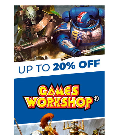
k
s
e
t
C
h
a
n