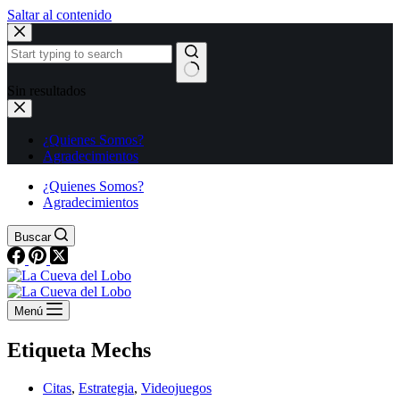
Saltar al contenido
Sin resultados
¿Quienes Somos?
Agradecimientos
¿Quienes Somos?
Agradecimientos
Buscar
Menú
Etiqueta
Mechs
Citas
,
Estrategia
,
Videojuegos