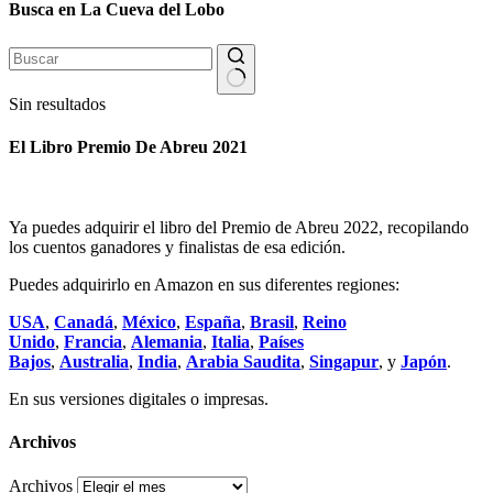
Busca en La Cueva del Lobo
Sin resultados
El Libro Premio De Abreu 2021
Ya puedes adquirir el libro del Premio de Abreu 2022, recopilando
los cuentos ganadores y finalistas de esa edición.
Puedes adquirirlo en Amazon en sus diferentes regiones:
USA
,
Canadá
,
México
,
España
,
Brasil
,
Reino
Unido
,
Francia
,
Alemania
,
Italia
,
Países
Bajos
,
Australia
,
India
,
Arabia Saudita
,
Singapur
, y
Japón
.
En sus versiones digitales o impresas.
Archivos
Archivos