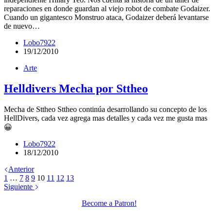
reparaciones en donde guardan al viejo robot de combate Godaizer.
Cuando un gigantesco Monstruo ataca, Godaizer deberá levantarse
de nuevo…
Lobo7922
19/12/2010
Arte
Helldivers Mecha por Sttheo
Mecha de Sttheo Sttheo continúa desarrollando su concepto de los
HellDivers, cada vez agrega mas detalles y cada vez me gusta mas
😀
Lobo7922
18/12/2010
Anterior
1
…
7
8
9
10
11
12
13
Siguiente
Become a Patron!