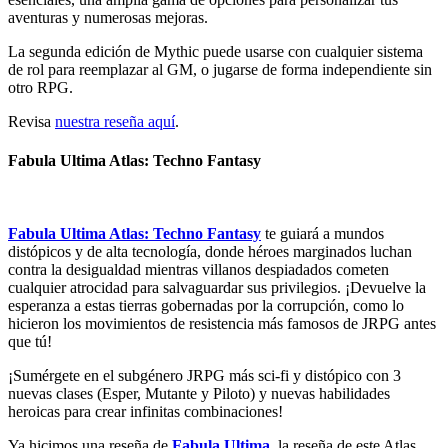
aventuras y numerosas mejoras.
La segunda edición de Mythic puede usarse con cualquier sistema
de rol para reemplazar al GM, o jugarse de forma independiente sin
otro RPG.
Revisa
nuestra reseña aquí
.
Fabula Ultima Atlas: Techno Fantasy
Fabula Ultima Atlas: Techno Fantasy
te guiará a mundos
distópicos y de alta tecnología, donde héroes marginados luchan
contra la desigualdad mientras villanos despiadados cometen
cualquier atrocidad para salvaguardar sus privilegios. ¡Devuelve la
esperanza a estas tierras gobernadas por la corrupción, como lo
hicieron los movimientos de resistencia más famosos de JRPG antes
que tú!
¡Sumérgete en el subgénero JRPG más sci-fi y distópico con 3
nuevas clases (Esper, Mutante y Piloto) y nuevas habilidades
heroicas para crear infinitas combinaciones!
Ya hicimos una reseña de
Fabula Ultima
, la reseña de este Atlas