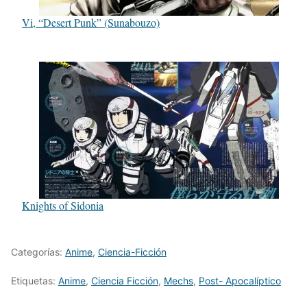
Vi, “Desert Punk” (Sunabouzo)
Knights of Sidonia
Categorías:
Anime
,
Ciencia-Ficción
Etiquetas:
Anime
,
Ciencia Ficción
,
Mechs
,
Post- Apocalíptico