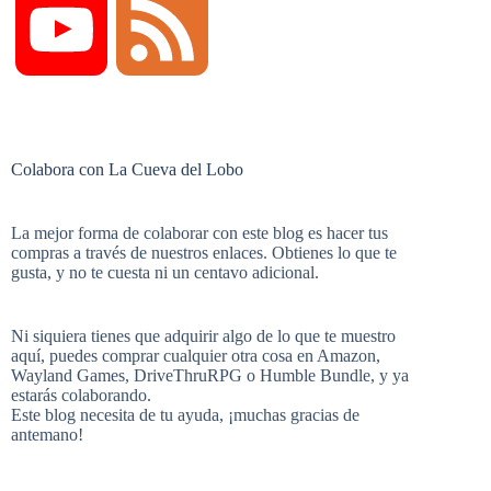
Y
F
c
n
m
i
o
e
Colabora con La Cueva del Lobo
e
t
b
t
u
e
La mejor forma de colaborar con este blog es hacer tus
compras a través de nuestros enlaces. Obtienes lo que te
b
e
l
t
gusta, y no te cuesta ni un centavo adicional.
T
d
Ni siquiera tienes que adquirir algo de lo que te muestro
aquí, puedes comprar cualquier otra cosa en
Amazon
,
o
r
r
e
Wayland Games
,
DriveThruRPG
o
Humble Bundle
, y ya
estarás colaborando.
u
Este blog necesita de tu ayuda, ¡muchas gracias de
antemano!
o
e
r
b