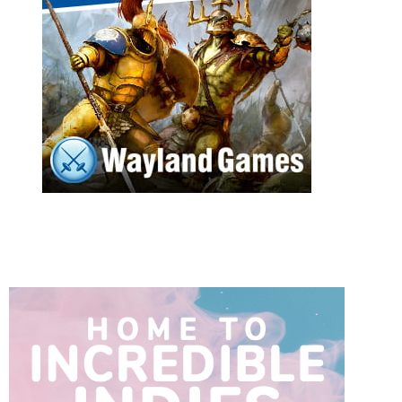
n
e
l