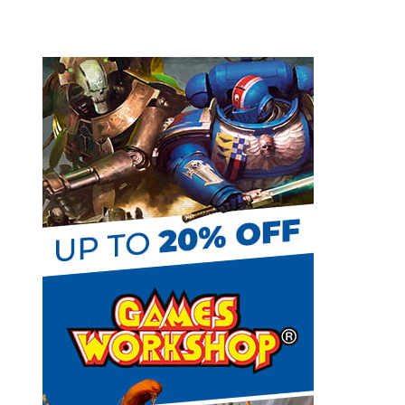
k
s
e
t
C
h
a
n