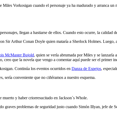
de Miles Vorkosigan cuando el personaje ya ha madurado y arranca un 
personajes, llegan a hastiarse de ellos. Cuando esto ocurre, la calidad d
con Sir Arthur Conan Doyle quien mataría a Sherlock Holmes. Luego, a
ois McMaster Bujold
, quien se vería abrumada por Miles y se lanzaría 
ero, creo que la novela que vengo a comentar aquí puede ser el primer in
kosigan. Continúa los eventos ocurridos en
Danza de Espejos
, especia
es, sería conveniente que no ciñéramos a nuestro esquema.
ber muerto y haber criorresucitado en Jackson´s Whole.
do graves problemas de seguridad justo cuando Simón Illyan, jefe de Se