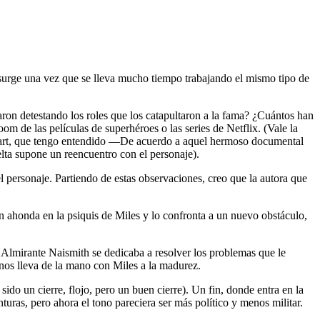
e surge una vez que se lleva mucho tiempo trabajando el mismo tipo de
aron detestando los roles que los catapultaron a la fama? ¿Cuántos han
oom de las películas de superhéroes o las series de Netflix. (Vale la
tewart, que tengo entendido —De acuerdo a aquel hermoso documental
lta supone un reencuentro con el personaje).
el personaje. Partiendo de estas observaciones, creo que la autora que
n ahonda en la psiquis de Miles y lo confronta a un nuevo obstáculo,
 Almirante Naismith se dedicaba a resolver los problemas que le
, nos lleva de la mano con Miles a la madurez.
sido un cierre, flojo, pero un buen cierre). Un fin, donde entra en la
as, pero ahora el tono pareciera ser más político y menos militar.