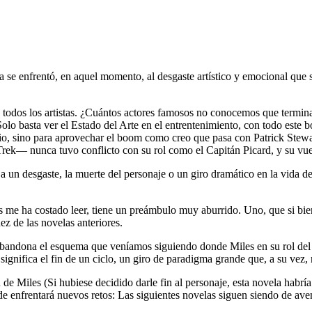
ra se enfrentó, en aquel momento, al desgaste artístico y emocional qu
a todos los artistas. ¿Cuántos actores famosos no conocemos que termin
 Solo basta ver el Estado del Arte en el entrentenimiento, con todo este b
ancio, sino para aprovechar el boom como creo que pasa con Patrick S
Trek— nunca tuvo conflicto con su rol como el Capitán Picard, y su vue
 a un desgaste, la muerte del personaje o un giro dramático en la vida d
s me ha costado leer, tiene un preámbulo muy aburrido. Uno, que si bie
dez de las novelas anteriores.
 abandona el esquema que veníamos siguiendo donde Miles en su rol del
 significa el fin de un ciclo, un giro de paradigma grande que, a su vez
 de Miles (Si hubiese decidido darle fin al personaje, esta novela habría 
rentará nuevos retos: Las siguientes novelas siguen siendo de aventur