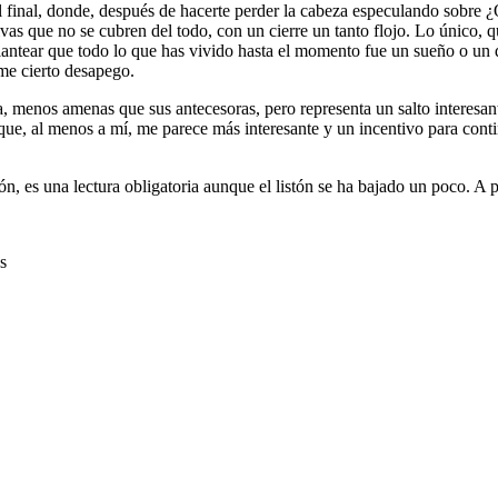
el final, donde, después de hacerte perder la cabeza especulando sobre 
vas que no se cubren del todo, con un cierre un tanto flojo. Lo único, q
lantear que todo lo que has vivido hasta el momento fue un sueño o un 
me cierto desapego.
, menos amenas que sus antecesoras, pero representa un salto interesa
ue, al menos a mí, me parece más interesante y un incentivo para conti
ón, es una lectura obligatoria aunque el listón se ha bajado un poco. A 
s