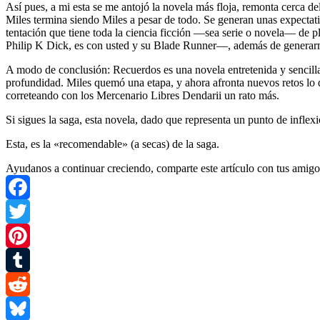
Así pues, a mi esta se me antojó la novela más floja, remonta cerca d
Miles termina siendo Miles a pesar de todo. Se generan unas expectati
tentación que tiene toda la ciencia ficción —sea serie o novela— de p
Philip K Dick, es con usted y su Blade Runner—, además de generar
A modo de conclusión: Recuerdos es una novela entretenida y sencilla
profundidad. Miles quemó una etapa, y ahora afronta nuevos retos lo q
correteando con los Mercenario Libres Dendarii un rato más.
Si sigues la saga, esta novela, dado que representa un punto de inflexi
Esta, es la «recomendable» (a secas) de la saga.
Ayudanos a continuar creciendo, comparte este artículo con tus amigo
Facebook
Twitter
Pinterest
Tumblr
Reddit