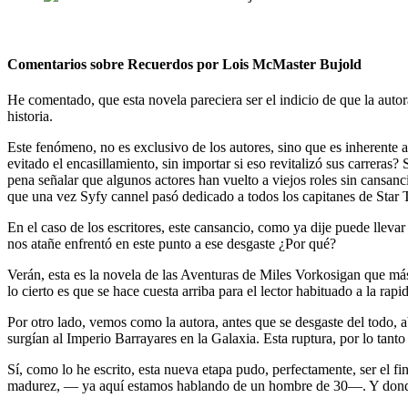
Comentarios sobre Recuerdos por Lois McMaster Bujold
He comentado, que esta novela pareciera ser el indicio de que la auto
historia.
Este fenómeno, no es exclusivo de los autores, sino que es inherente 
evitado el encasillamiento, sin importar si eso revitalizó sus carreras?
pena señalar que algunos actores han vuelto a viejos roles sin cans
que una vez Syfy cannel pasó dedicado a todos los capitanes de Star 
En el caso de los escritores, este cansancio, como ya dije puede llevar
nos atañe enfrentó en este punto a ese desgaste ¿Por qué?
Verán, esta es la novela de las Aventuras de Miles Vorkosigan que má
lo cierto es que se hace cuesta arriba para el lector habituado a la rapi
Por otro lado, vemos como la autora, antes que se desgaste del todo,
surgían al Imperio Barrayares en la Galaxia. Esta ruptura, por lo tanto
Sí, como lo he escrito, esta nueva etapa pudo, perfectamente, ser el fin
madurez, — ya aquí estamos hablando de un hombre de 30—. Y donde enf