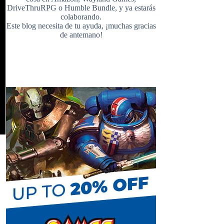
DriveThruRPG
o
Humble Bundle
, y ya estarás
colaborando.
s
e
u
d
Este blog necesita de tu ayuda, ¡muchas gracias
de antemano!
t
r
b
e
C
h