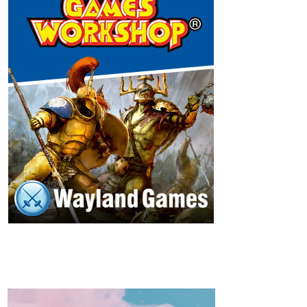
a
n
n
e
l