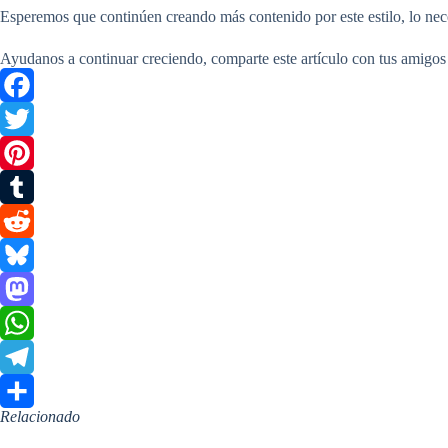
Esperemos que continúen creando más contenido por este estilo, lo nec
Ayudanos a continuar creciendo, comparte este artículo con tus amigos
F
a
T
c
w
P
e
i
i
T
b
t
n
u
R
o
t
t
m
e
B
o
e
e
b
d
l
M
k
r
r
l
d
u
a
W
e
r
i
e
s
h
T
Relacionado
s
t
s
t
a
e
C