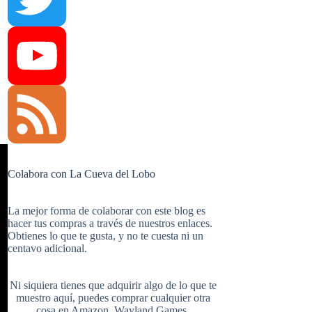
e
n
u
T
b
t
m
w
Y
o
e
b
i
o
F
Colabora con La Cueva del Lobo
La mejor forma de colaborar con este blog es
hacer tus compras a través de nuestros enlaces.
o
r
l
t
u
e
Obtienes lo que te gusta, y no te cuesta ni un
centavo adicional.
Ni siquiera tienes que adquirir algo de lo que te
k
e
r
t
T
e
muestro aquí, puedes comprar cualquier otra
cosa en
Amazon
,
Wayland Games
,