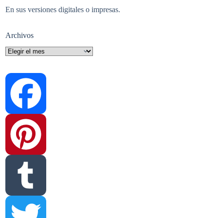
En sus versiones digitales o impresas.
Archivos
Archivos
F
a
P
c
i
T