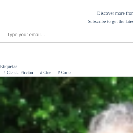
t
k
o
t
l
o
y
d
s
e
m
Discover more fro
Subscribe to get the late
o
A
g
p
Type your email…
n
p
r
a
p
a
r
m
t
i
Etiquetas
#
Ciencia Ficción
#
Cine
#
Corto
r