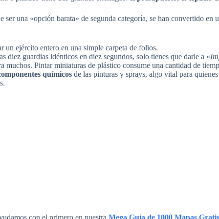
de ser una «opción barata» de segunda categoría, se han convertido en un
 un ejército entero en una simple carpeta de folios.
as diez guardias idénticos en diez segundos, solo tienes que darle a «
Im
ara muchos. Pintar miniaturas de plástico consume una cantidad de tiem
y componentes químicos
de las pinturas y sprays, algo vital para quiene
s.
e ayudamos con el primero en nuestra
Mega Guía de 1000 Mapas Grati