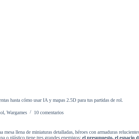
entas hasta cómo usar IA y mapas 2.5D para tus partidas de rol.
ol
,
Wargames
10 comentarios
a mesa llena de miniaturas detalladas, héroes con armaduras reluciente
na o plástico tiene tres grandes enemigos:
el presupuesto, el espacio 