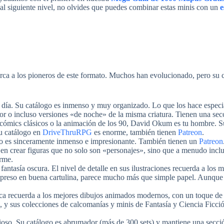
 al siguiente nivel, no olvides que puedes combinar estas minis con un
e
ca a los pioneros de este formato. Muchos han evolucionado, pero su ca
ía. Su catálogo es inmenso y muy organizado. Lo que los hace especi
lor o incluso versiones «de noche» de la misma criatura. Tienen una se
los cómics clásicos o la animación de los 90, David Okum es tu hombre. 
Su catálogo en
DriveThruRPG
es enorme, también tienen
Patreon
.
o es sinceramente inmenso e impresionante. También tienen un
Patreon
s en crear figuras que no solo son «personajes», sino que a menudo inc
rme.
a fantasía oscura. El nivel de detalle en sus ilustraciones recuerda a l
impreso en buena cartulina, parece mucho más que simple papel. Aunque
ica recuerda a los mejores dibujos animados modernos, con un toque de
 y sus colecciones de calcomanías y minis de Fantasía y Ciencia Ficció
cioso. Su catálogo es abrumador (más de 300 sets) y mantiene una secc