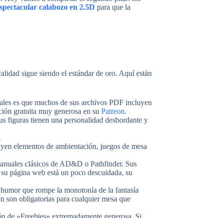
spectacular calabozo en 2.5D
para que la
lidad sigue siendo el estándar de oro. Aquí están
ales es que muchos de sus archivos PDF incluyen
cción gratuita muy generosa en su
Patreon
.
Sus figuras tienen una personalidad desbordante y
.
luyen elementos de ambientación, juegos de mesa
os manuales clásicos de AD&D o Pathfinder. Sus
 su página web está un poco descuidada, su
 humor que rompe la monotonía de la fantasía
n son obligatorias para cualquier mesa que
ión de «Freebies» extremadamente generosa. Si