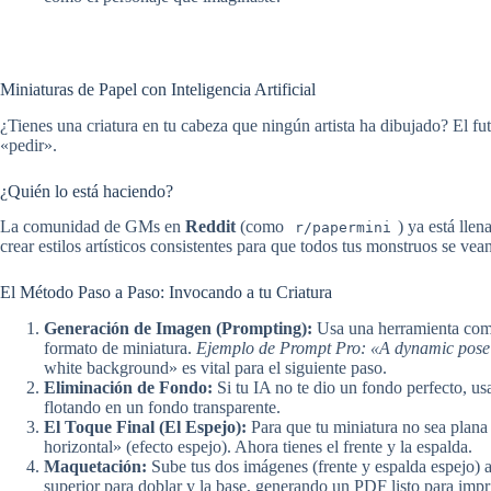
Miniaturas de Papel con Inteligencia Artificial
¿Tienes una criatura en tu cabeza que ningún artista ha dibujado? El fut
«pedir».
¿Quién lo está haciendo?
La comunidad de GMs en
Reddit
(como
) ya está lle
r/papermini
crear estilos artísticos consistentes para que todos tus monstruos se v
El Método Paso a Paso: Invocando a tu Criatura
Generación de Imagen (Prompting):
Usa una herramienta co
formato de miniatura.
Ejemplo de Prompt Pro:
«A dynamic pose o
white background» es vital para el siguiente paso.
Eliminación de Fondo:
Si tu IA no te dio un fondo perfecto, u
flotando en un fondo transparente.
El Toque Final (El Espejo):
Para que tu miniatura no sea plana
horizontal» (efecto espejo). Ahora tienes el frente y la espalda.
Maquetación:
Sube tus dos imágenes (frente y espalda espejo) a
superior para doblar y la base, generando un PDF listo para imp