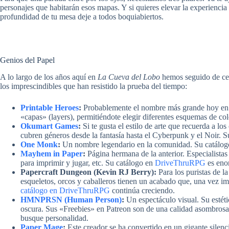
personajes que habitarán esos mapas. Y si quieres elevar la experiencia
profundidad de tu mesa deje a todos boquiabiertos.
Genios del Papel
A lo largo de los años aquí en
La Cueva del Lobo
hemos seguido de cer
los imprescindibles que han resistido la prueba del tiempo:
Printable Heroes
:
Probablemente el nombre más grande hoy en d
«capas» (layers), permitiéndote elegir diferentes esquemas de co
Okumart Games
:
Si te gusta el estilo de arte que recuerda a 
cubren géneros desde la fantasía hasta el Cyberpunk y el Noir. 
One Monk
:
Un nombre legendario en la comunidad. Su catálog
Mayhem in Paper
:
Página hermana de la anterior. Especialista
para imprimir y jugar, etc. Su catálogo en
DriveThruRPG
es eno
Papercraft Dungeon (Kevin RJ Berry):
Para los puristas de l
esqueletos, orcos y caballeros tienen un acabado que, una vez 
catálogo en DriveThruRPG
continúa creciendo.
HMNPRSN (Human Person)
:
Un espectáculo visual. Su estét
oscura. Sus «Freebies» en Patreon son de una calidad asombrosa,
busque personalidad.
Paper Mage
:
Este creador se ha convertido en un gigante silen