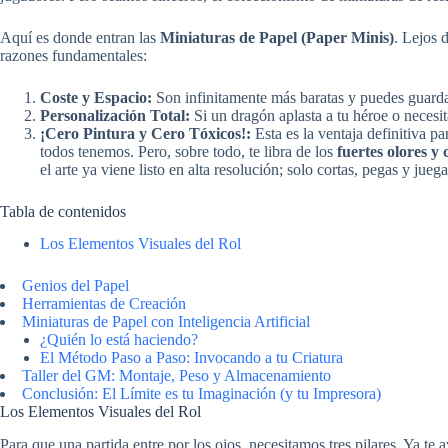
Aquí es donde entran las
Miniaturas de Papel (Paper Minis)
. Lejos 
razones fundamentales:
Coste y Espacio:
Son infinitamente más baratas y puedes guardar
Personalización Total:
Si un dragón aplasta a tu héroe o necesit
¡Cero Pintura y Cero Tóxicos!:
Esta es la ventaja definitiva p
todos tenemos. Pero, sobre todo, te libra de los
fuertes olores 
el arte ya viene listo en alta resolución; solo cortas, pegas y juega
Tabla de contenidos
Los Elementos Visuales del Rol
Genios del Papel
Herramientas de Creación
Miniaturas de Papel con Inteligencia Artificial
¿Quién lo está haciendo?
El Método Paso a Paso: Invocando a tu Criatura
Taller del GM: Montaje, Peso y Almacenamiento
Conclusión: El Límite es tu Imaginación (y tu Impresora)
Los Elementos Visuales del Rol
Para que una partida entre por los ojos, necesitamos tres pilares. Ya t