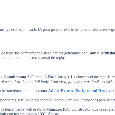
uro ya está aquí: usa la IA para generar el arte de tus miniaturas en seg
na de usuarios compartiendo sus ejércitos generados con
Stable Diffusio
ean como parte del mismo manual de reglas.
mo
Nanobanana 2
(Gemini 3 Flash Image). La clave es el
prompt
(la d
f a shadow demon, full body, front view, fantasy comic book art style,
sa herramientas gratuitas como
Adobe Express Background Remover
 por detrás, usa un editor sencillo (como Canva o Photoshop) para hacer
 la herramienta web gratuita Miniature PDF Constructor, que te señalé a
rimir con tus creaciones 100% únicas.