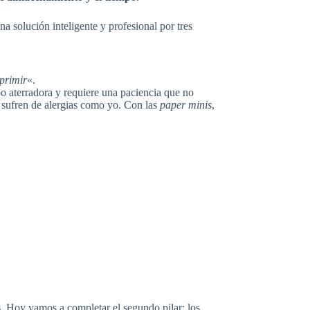
a solución inteligente y profesional por tres
primir
«.
po aterradora y requiere una paciencia que no
s sufren de alergias como yo. Con las
paper minis
,
s
. Hoy vamos a completar el segundo pilar: los