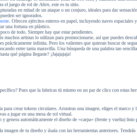
ra el juego de rol de
Alien
, este es tu sitio.
pturadas en mitad de un ataque o un conjuro, ideales para dar sensación
 pueden ser ignorados.
mente
. Ofrecen ejércitos enteros en papel, incluyendo naves espaciales y
ar una fortuna en plástico.
poco de todo. Siempre hay que estar pendientes.
más muchos artistas lo utilizan para promocionarse, así que puedes descub
es prácticamente infinita. Pero los valientes que quieran buscar de se
uscando entre tanta maravilla. Una búsqueda de una palabra tan sencill
sta qué página llegaste? ¡Jajajajaja!
ecífico? Pues que la fabricas tú mismo en un par de clics con estas h
para crear tokens circulares. Arrastras una imagen, eliges el marco y li
vas a jugar en una mesa de rol virtual.
y genera automáticamente el diseño de «carpa» (frente y vuelta) listo p
la imagen de tu diseño y úsala con las herramientas anteriores. Tendrás