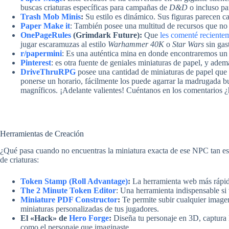
buscas criaturas específicas para campañas de
D&D
o incluso pa
Trash Mob Minis
:
Su estilo es dinámico. Sus figuras parecen ca
Paper Make it
: También posee una multitud de recursos que no
OnePageRules
(Grimdark Future):
Que
les comenté reciente
jugar escaramuzas al estilo
Warhammer 40K
o
Star Wars
sin gast
r/pa
p
ermini
: Es una auténtica mina en donde encontraremos un 
Pinterest
: es otra fuente de geniales miniaturas de papel, y ade
DriveThruRPG
posee una cantidad de miniaturas de papel que 
ponerse un horario, fácilmente los puede agarrar la madrugada b
magníficos. ¡Adelante valientes! Cuéntanos en los comentarios ¿ha
Herramientas de Creación
¿Qué pasa cuando no encuentras la miniatura exacta de ese NPC tan esp
de criaturas:
Token Stamp (Roll Advantage)
:
La herramienta web más rápida 
The 2 Minute Token Editor
: Una herramienta indispensable si 
Miniature PDF Constructor
:
Te permite subir cualquier imagen 
miniaturas personalizadas de tus jugadores.
El «Hack» de
Hero Forge
:
Diseña tu personaje en 3D, captura 
como el personaje que imaginaste.