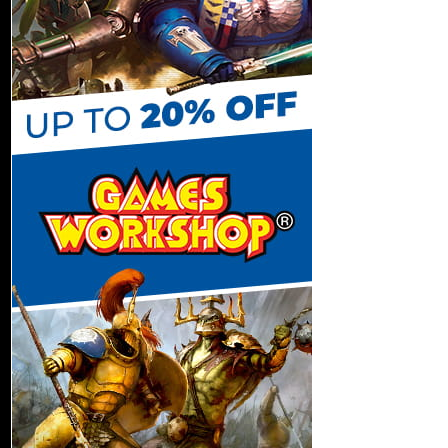
C
h
a
n
n
e