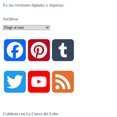
En sus versiones digitales o impresas.
Archivos
Archivos
F
P
T
a
i
u
T
Y
F
c
n
m
w
o
e
Colabora con La Cueva del Lobo
e
t
b