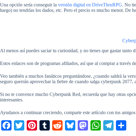
Una opción sería conseguir la
versión digital en DriveThruRPG
. No ti
luego) no tendrías los dados, etc. Pero el precio es mucho menor. De h
Cyber
Al menos así puedes saciar tu curiosidad, y no tienes que gastar tanto d
Estos enlaces son de programas afiliados, así que al comprar a través d
Veo también a muchos fanáticos preguntándose, ¿cuando saldrá la versi
seguro querrán aprovechar la fiebre de cuando salga cyberpunk 2077, 
Si no te convence mucho Cyberpunk Red, recuerda que hay otras op
interesantes.
Ayudanos a continuar creciendo, comparte este artículo con tus amigos
F
T
P
T
R
B
M
W
T
C
a
w
i
u
e
l
a
h
e
o