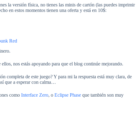
enes la versión física, no tienes las minis de cartón (las puedes imprimir
echo en estos momentos tienen una oferta y está en 10$:
punk Red
inero.
e ellos, nos estás apoyando para que el blog continúe mejorando.
ón completa de este juego? Y para mi la respuesta está muy clara, de
así que a esperar con calma…
ciones como
Interface Zero
, o
Eclipse Phase
que también son muy