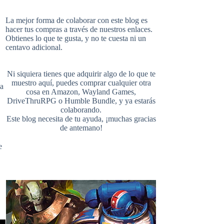
i
u
e
La mejor forma de colaborar con este blog es
hacer tus compras a través de nuestros enlaces.
Obtienes lo que te gusta, y no te cuesta ni un
b
e
l
centavo adicional.
t
T
d
Ni siquiera tienes que adquirir algo de lo que te
o
r
r
muestro aquí, puedes comprar cualquier otra
va
cosa en
Amazon
,
Wayland Games
,
t
u
DriveThruRPG
o
Humble Bundle
, y ya estarás
colaborando.
Este blog necesita de tu ayuda, ¡muchas gracias
o
e
de antemano!
e
b
e
k
s
r
e
t