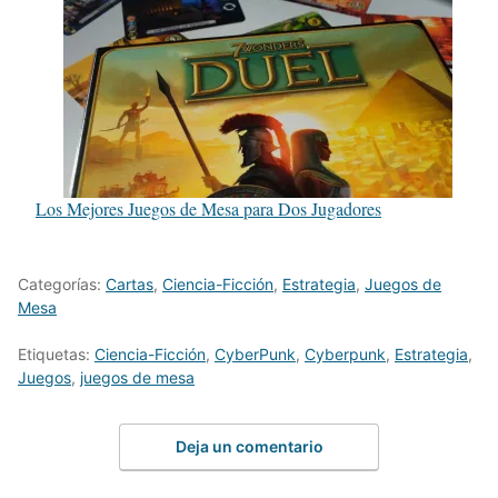
Los Mejores Juegos de Mesa para Dos Jugadores
Categorías:
Cartas
,
Ciencia-Ficción
,
Estrategia
,
Juegos de
Mesa
Etiquetas:
Ciencia-Ficción
,
CyberPunk
,
Cyberpunk
,
Estrategia
,
Juegos
,
juegos de mesa
Deja un comentario