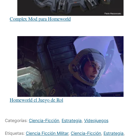
Complex Mod para Homeworld
Homeworld el Juego de Rol
Categorías:
Ciencia-Ficción
,
Estrategia
,
Videojuegos
Etiquetas:
Ciencia Ficción Militar
,
Ciencia-Ficción
,
Estrategia
,