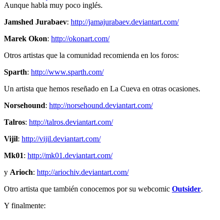
Aunque habla muy poco inglés.
Jamshed Jurabaev
:
http://jamajurabaev.deviantart.com/
Marek Okon
:
http://okonart.com/
Otros artistas que la comunidad recomienda en los foros:
Sparth
:
http://www.sparth.com/
Un artista que hemos reseñado en La Cueva en otras ocasiones.
Norsehound
:
http://norsehound.deviantart.com/
Talros
:
http://talros.deviantart.com/
Vijil
:
http://vijil.deviantart.com/
Mk01
:
http://mk01.deviantart.com/
y
Arioch
:
http://ariochiv.deviantart.com/
Otro artista que también conocemos por su webcomic
Outsider
.
Y finalmente: