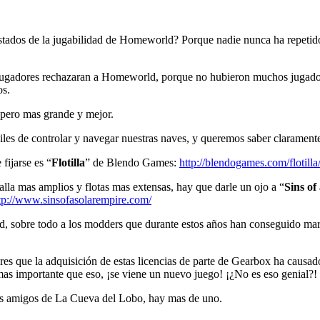
stados de la jugabilidad de Homeworld? Porque nadie nunca ha repetid
ugadores rechazaran a Homeworld, porque no hubieron muchos jugadore
os.
pero mas grande y mejor.
s de controlar y navegar nuestras naves, y queremos saber claramente 
fijarse es “
Flotilla
” de Blendo Games:
http://blendogames.com/flotilla
lla mas amplios y flotas mas extensas, hay que darle un ojo a “
Sins of
tp://www.sinsofasolarempire.com/
 sobre todo a los modders que durante estos años han conseguido mar
mores que la adquisición de estas licencias de parte de Gearbox ha caus
mas importante que eso, ¡se viene un nuevo juego! ¡¿No es eso genial?!
 los amigos de La Cueva del Lobo, hay mas de uno.