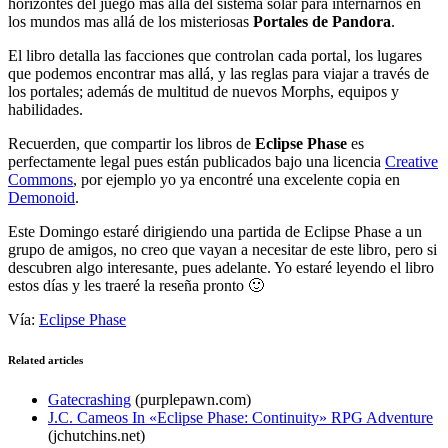
horizontes del juego mas allá del sistema solar para internarnos en
los mundos mas allá de los misteriosas
Portales de Pandora
.
El libro detalla las facciones que controlan cada portal, los lugares
que podemos encontrar mas allá, y las reglas para viajar a través de
los portales; además de multitud de nuevos Morphs, equipos y
habilidades.
Recuerden, que compartir los libros de
Eclipse Phase
es
perfectamente legal pues están publicados bajo una licencia
Creative
Commons
, por ejemplo yo ya encontré una excelente copia en
Demonoid
.
Este Domingo estaré dirigiendo una partida de Eclipse Phase a un
grupo de amigos, no creo que vayan a necesitar de este libro, pero si
descubren algo interesante, pues adelante. Yo estaré leyendo el libro
estos días y les traeré la reseña pronto 🙂
Vía:
Eclipse Phase
Related articles
Gatecrashing
(purplepawn.com)
J.C. Cameos In «Eclipse Phase: Continuity» RPG Adventure
(jchutchins.net)