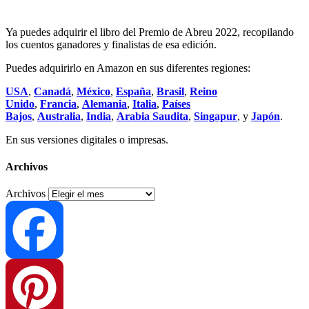
Ya puedes adquirir el libro del Premio de Abreu 2022, recopilando
los cuentos ganadores y finalistas de esa edición.
Puedes adquirirlo en Amazon en sus diferentes regiones:
USA
,
Canadá
,
México
,
España
,
Brasil
,
Reino
Unido
,
Francia
,
Alemania
,
Italia
,
Países
Bajos
,
Australia
,
India
,
Arabia Saudita
,
Singapur
, y
Japón
.
En sus versiones digitales o impresas.
Archivos
Archivos
Facebook