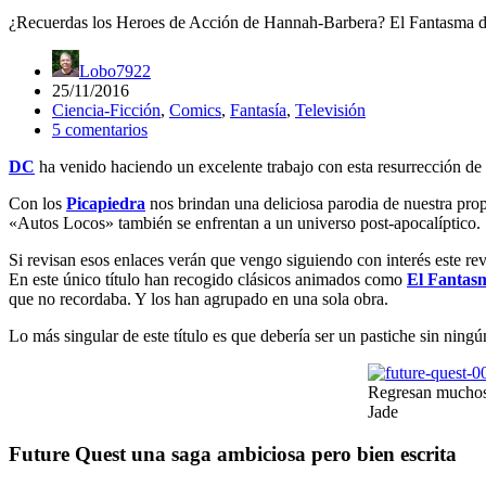
¿Recuerdas los Heroes de Acción de Hannah-Barbera? El Fantasma del
Lobo7922
25/11/2016
Ciencia-Ficción
,
Comics
,
Fantasía
,
Televisión
5 comentarios
DC
ha venido haciendo un excelente trabajo con esta resurrección de
Con los
Picapiedra
nos brindan una deliciosa parodia de nuestra pro
«Autos Locos» también se enfrentan a un universo post-apocalíptico.
Si revisan esos enlaces verán que vengo siguiendo con interés este r
En este único título han recogido clásicos animados como
El Fantasm
que no recordaba. Y los han agrupado en una sola obra.
Lo más singular de este título es que debería ser un pastiche sin ning
Regresan muchos 
Jade
Future Quest una saga ambiciosa pero bien escrita