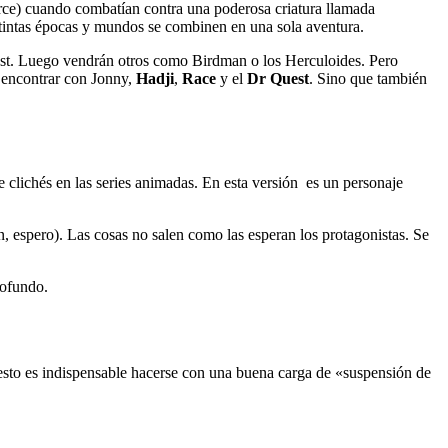
orce) cuando combatían contra una poderosa criatura llamada
istintas épocas y mundos se combinen en una sola aventura.
st. Luego vendrán otros como Birdman o los Herculoides. Pero
a encontrar con Jonny,
Hadji
,
Race
y el
Dr Quest
. Sino que también
e clichés en las series animadas. En esta versión es un personaje
n, espero). Las cosas no salen como las esperan los protagonistas. Se
rofundo.
uesto es indispensable hacerse con una buena carga de «suspensión de