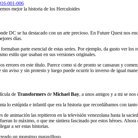
mos mejor la historia de los Herculoides
donde DC se ha destacado con un arte precioso. En Future Quest nos en
ejores días.
maban parte esencial de estas series. Por ejemplo, da gusto ver los ro
smo estilo que usaban en sus versiones originales.
nos errores en este título. Parece como si de pronto se cansaran y come
sin aviso y sin protesto y luego puede ocurrir lo inverso de igual mane
lícula de
Transformers
de
Michael Bay
, a unos amigos y a mi se nos 
ta lo estúpida e infantil que era la historia que recordábamos con tanto
es de animación las repitieron en la televisión venezolana hasta la sacie
fueran lo máximo, o que me sintiera fascinado por estos héroes. Ahora 
egar a ser estas historias.
a creado un monstruo maravilloso.