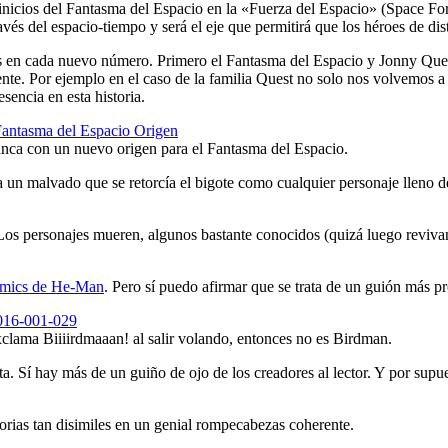
os inicios del Fantasma del Espacio en la «Fuerza del Espacio» (Space F
vés del espacio-tiempo y será el eje que permitirá que los héroes de d
s en cada nuevo número. Primero el Fantasma del Espacio y Jonny Que
ente. Por ejemplo en el caso de la familia Quest no solo nos volvemos 
sencia en esta historia.
anca con un nuevo origen para el Fantasma del Espacio.
a un malvado que se retorcía el bigote como cualquier personaje lleno d
. Los personajes mueren, algunos bastante conocidos (quizá luego reviva
cómics de He-Man
. Pero sí puedo afirmar que se trata de un guión más p
clama Biiiirdmaaan! al salir volando, entonces no es Birdman.
a. Sí hay más de un guiño de ojo de los creadores al lector. Y por sup
torias tan disimiles en un genial rompecabezas coherente.