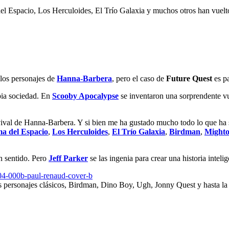
 Espacio, Los Herculoides, El Trío Galaxia y muchos otros han vuelt
 los personajes de
Hanna-Barbera
, pero el caso de
Future Quest
es pa
pia sociedad. En
Scooby Apocalypse
se inventaron una sorprendente vu
evival de Hanna-Barbera. Y si bien me ha gustado mucho todo lo que ha 
a del Espacio
,
Los Herculoides
,
El Trío Galaxia
,
Birdman
,
Mighto
ún sentido. Pero
Jeff Parker
se las ingenia para crear una historia inteli
personajes clásicos, Birdman, Dino Boy, Ugh, Jonny Quest y hasta la 