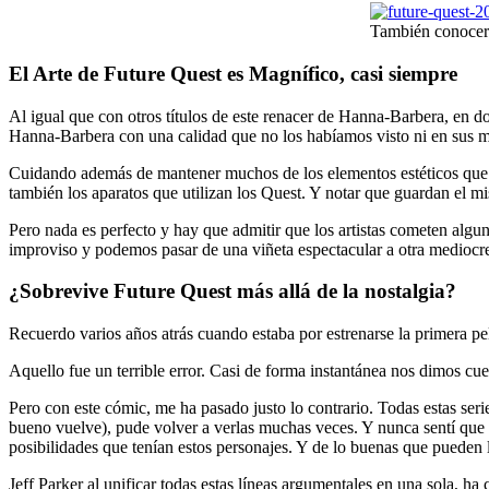
También conocere
El Arte de Future Quest es Magnífico, casi siempre
Al igual que con otros títulos de este renacer de Hanna-Barbera, en 
Hanna-Barbera con una calidad que no los habíamos visto ni en sus m
Cuidando además de mantener muchos de los elementos estéticos que for
también los aparatos que utilizan los Quest. Y notar que guardan el mi
Pero nada es perfecto y hay que admitir que los artistas cometen algu
improviso y podemos pasar de una viñeta espectacular a otra mediocre 
¿Sobrevive Future Quest más allá de la nostalgia?
Recuerdo varios años atrás cuando estaba por estrenarse la primera pe
Aquello fue un terrible error. Casi de forma instantánea nos dimos cuen
Pero con este cómic, me ha pasado justo lo contrario. Todas estas seri
bueno vuelve), pude volver a verlas muchas veces. Y nunca sentí que 
posibilidades que tenían estos personajes. Y de lo buenas que pueden ll
Jeff Parker al unificar todas estas líneas argumentales en una sola, h