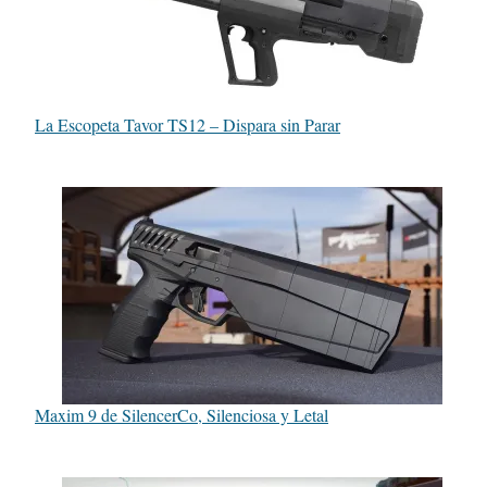
La Escopeta Tavor TS12 – Dispara sin Parar
Maxim 9 de SilencerCo, Silenciosa y Letal