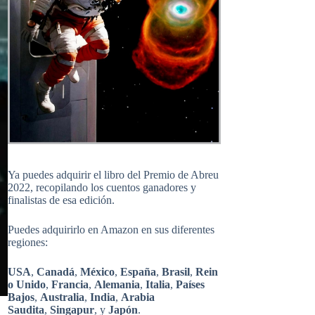
Ya puedes adquirir el libro del Premio de Abreu
2022, recopilando los cuentos ganadores y
finalistas de esa edición.
Puedes adquirirlo en Amazon en sus diferentes
regiones:
USA
,
Canadá
,
México
,
España
,
Brasil
,
Rein
o Unido
,
Francia
,
Alemania
,
Italia
,
Países
Bajos
,
Australia
,
India
,
Arabia
Saudita
,
Singapur
, y
Japón
.