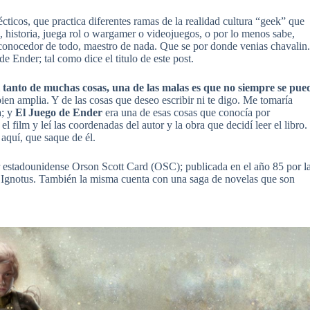
cticos, que practica diferentes ramas de la realidad cultura “geek” que
ia, historia, juega rol o wargamer o videojuegos, o por lo menos sabe,
, conocedor de todo, maestro de nada. Que se por donde venias chavalin.
 Ender; tal como dice el titulo de este post.
l tanto de muchas cosas, una de las malas es que no siempre se pue
 bien amplia. Y de las cosas que deseo escribir ni te digo. Me tomaría
a; y
El Juego de Ender
era una de esas cosas que conocía por
l film y leí las coordenadas del autor y la obra que decidí leer el libro.
 aquí, que saque de él.
or estadounidense Orson Scott Card (OSC); publicada en el año 85 por l
 e Ignotus. También la misma cuenta con una saga de novelas que son