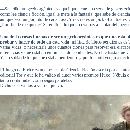
—Sencillo, un geek orgánico es aquel que tiene una serie de gustos eclé
como lee ciencia ficción, igual le mete a la fantasía, que sabe de cienc
aunque sea, un poquito de cada cosa. Y no, no es un jack of all trades
¿Por dónde me quede? Si, en fin a lo que iba vamos a hablar del juego de
Una de las cosas buenas de ser un geek orgánico es que uno está a
probar y hacer de todo en esta vida
, mi lista de libros pendientes es
varias vidas, o necesitaría unos cuantos clones para resolver esa diatrib
referencias y que estaban en mi lista de pendientes. No fue hasta que vi e
Y, no sabía de lo que me estaba perdiendo, y por lo tanto vengo a decir
El Juego de Ender es una novela de Ciencia Ficción escrita por el aut
editorial Tor y que le ha valido al autor varios premios Hugo, Nébula
tanto continuidad como sagas paralelas.
Dicho esto vamos a ver de qué va.