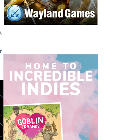
l
a,
r