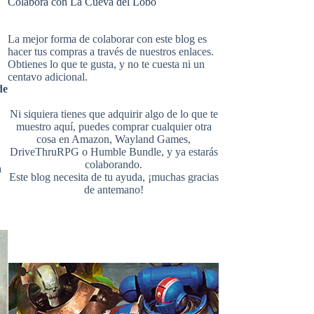
Colabora con La Cueva del Lobo
e
t
b
i
u
e
La mejor forma de colaborar con este blog es
hacer tus compras a través de nuestros enlaces.
Obtienes lo que te gusta, y no te cuesta ni un
b
e
l
centavo adicional.
de
t
T
d
Ni siquiera tienes que adquirir algo de lo que te
o
r
r
muestro aquí, puedes comprar cualquier otra
cosa en
Amazon
,
Wayland Games
,
t
u
DriveThruRPG
o
Humble Bundle
, y ya estarás
colaborando.
a
Este blog necesita de tu ayuda, ¡muchas gracias
o
e
de antemano!
e
b
k
s
r
e
t