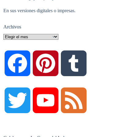
En sus versiones digitales o impresas.
Archivos
Archivos
F
P
T
a
i
u
T
Y
F
c
n
m
w
o
e