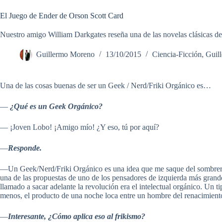
El Juego de Ender de Orson Scott Card
Nuestro amigo William Darkgates reseña una de las novelas clásicas de
Guillermo Moreno
13/10/2015
Ciencia-Ficción
,
Guil
Una de las cosas buenas de ser un Geek / Nerd/Friki Orgánico es…
—
¿Qué es un Geek Orgánico?
— ¡Joven Lobo! ¡Amigo mío! ¿Y eso, tú por aquí?
—
Responde.
—Un Geek/Nerd/Friki Orgánico es una idea que me saque del sombrero, y
una de las propuestas de uno de los pensadores de izquierda más grande
llamado a sacar adelante la revolución era el intelectual orgánico. Un t
menos, el producto de una noche loca entre un hombre del renacimiento,
—
Interesante, ¿Cómo aplica eso al frikismo?