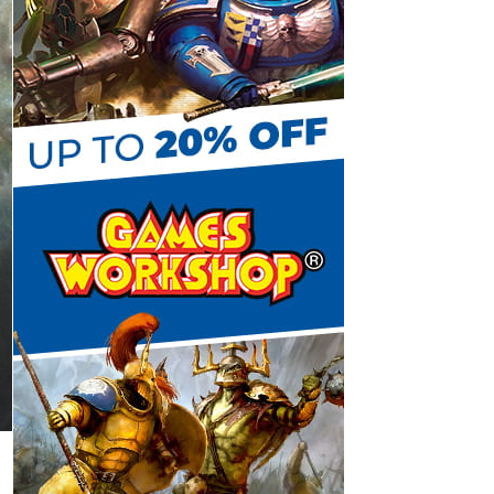
C
h
a
n
n
e