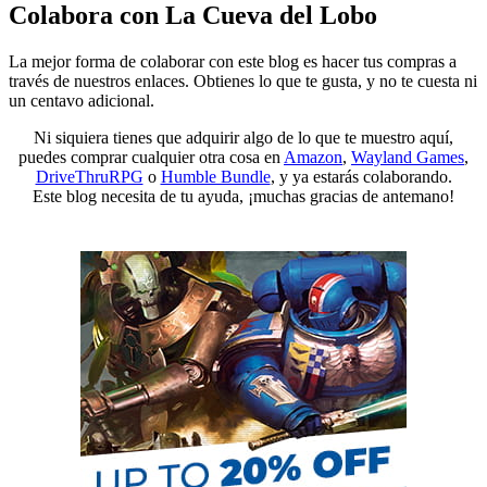
Colabora con La Cueva del Lobo
Channel
Feed
La mejor forma de colaborar con este blog es hacer tus compras a
través de nuestros enlaces. Obtienes lo que te gusta, y no te cuesta ni
un centavo adicional.
Ni siquiera tienes que adquirir algo de lo que te muestro aquí,
puedes comprar cualquier otra cosa en
Amazon
,
Wayland Games
,
DriveThruRPG
o
Humble Bundle
, y ya estarás colaborando.
Este blog necesita de tu ayuda, ¡muchas gracias de antemano!