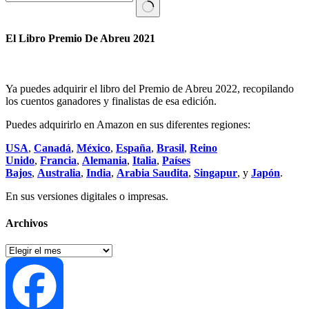
Sin
resultados
El Libro Premio De Abreu 2021
Ya puedes adquirir el libro del Premio de Abreu 2022, recopilando
los cuentos ganadores y finalistas de esa edición.
Puedes adquirirlo en Amazon en sus diferentes regiones:
USA
,
Canadá
,
México
,
España
,
Brasil
,
Reino
Unido
,
Francia
,
Alemania
,
Italia
,
Países
Bajos
,
Australia
,
India
,
Arabia Saudita
,
Singapur
, y
Japón
.
En sus versiones digitales o impresas.
Archivos
Archivos