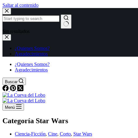
Saltar al contenido
Sin resultados
¿Quienes Somos?
Agradecimientos
¿Quienes Somos?
Agradecimientos
Buscar
Menú
Categoría
Star Wars
Ciencia-Ficción
,
Cine
,
Corto
,
Star Wars