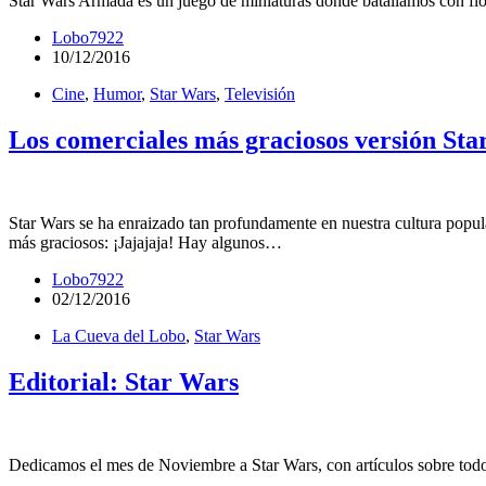
Star Wars Armada es un juego de miniaturas donde batallamos con flo
Lobo7922
10/12/2016
Cine
,
Humor
,
Star Wars
,
Televisión
Los comerciales más graciosos versión St
Star Wars se ha enraizado tan profundamente en nuestra cultura popul
más graciosos: ¡Jajajaja! Hay algunos…
Lobo7922
02/12/2016
La Cueva del Lobo
,
Star Wars
Editorial: Star Wars
Dedicamos el mes de Noviembre a Star Wars, con artículos sobre todos