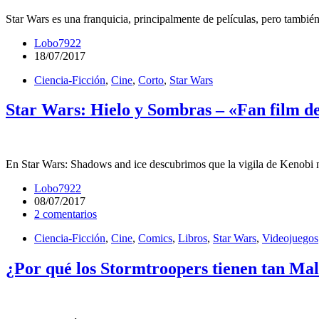
Star Wars es una franquicia, principalmente de películas, pero tambié
Lobo7922
18/07/2017
Ciencia-Ficción
,
Cine
,
Corto
,
Star Wars
Star Wars: Hielo y Sombras – «Fan film d
En Star Wars: Shadows and ice descubrimos que la vigila de Kenobi 
Lobo7922
08/07/2017
2 comentarios
Ciencia-Ficción
,
Cine
,
Comics
,
Libros
,
Star Wars
,
Videojuegos
¿Por qué los Stormtroopers tienen tan Ma