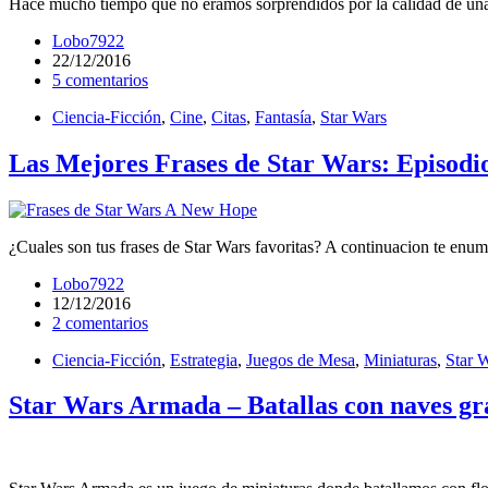
Hace mucho tiempo que no eramos sorprendidos por la calidad de una 
Lobo7922
22/12/2016
5 comentarios
Ciencia-Ficción
,
Cine
,
Citas
,
Fantasía
,
Star Wars
Las Mejores Frases de Star Wars: Episod
¿Cuales son tus frases de Star Wars favoritas? A continuacion te enu
Lobo7922
12/12/2016
2 comentarios
Ciencia-Ficción
,
Estrategia
,
Juegos de Mesa
,
Miniaturas
,
Star 
Star Wars Armada – Batallas con naves gr