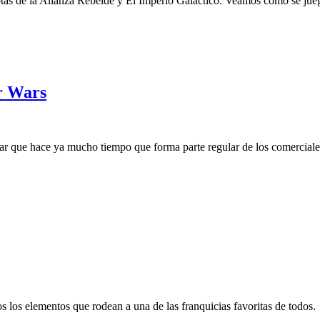
tas de la Alianza Rebelde y El Imperio Galáctico. Veamos cómo se jue
ar Wars
ar que hace ya mucho tiempo que forma parte regular de los comerciales
 los elementos que rodean a una de las franquicias favoritas de todos.