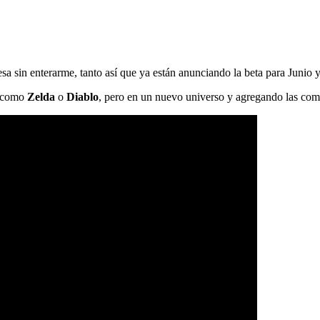
a sin enterarme, tanto así que ya están anunciando la beta para Junio 
s como
Zelda
o
Diablo
, pero en un nuevo universo y agregando las co