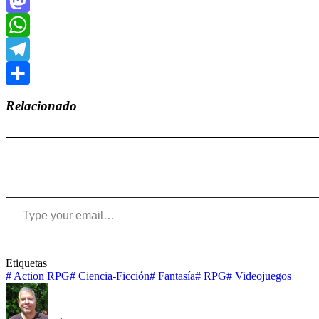
Bluesky
Mastodon
WhatsApp
Telegram
Compartir
Relacionado
Type your email…
Etiquetas
#
Action RPG
#
Ciencia-Ficción
#
Fantasía
#
RPG
#
Videojuegos