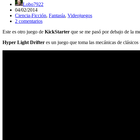
Lobo7922
04/02/2014
Ciencia-Ficción
,
Fantasía
,
Videojuegos
2 comentarios
Este es otro juego de
KickStarter
que se me pasó por debajo de la mes
Hyper Light Drifter
es un juego que toma las mecánicas de clásico