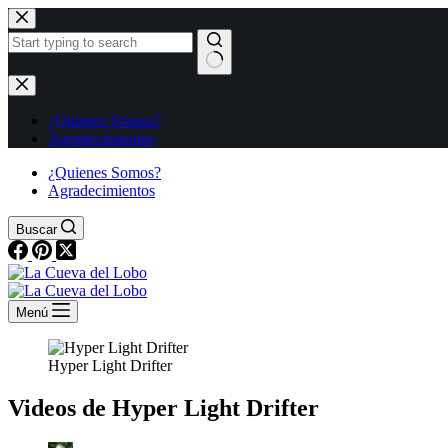
Saltar
al
contenido
Sin
resultados
¿Quienes Somos?
Agradecimientos
¿Quienes Somos?
Agradecimientos
Buscar
Menú
Hyper Light Drifter
Videos de Hyper Light Drifter