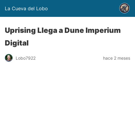
La Cueva del Lobo
Uprising Llega a Dune Imperium
Digital
Lobo7922
hace 2 meses