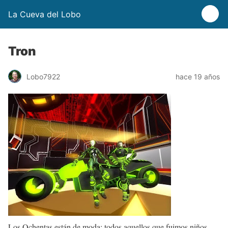
La Cueva del Lobo
Tron
Lobo7922
hace 19 años
Los Ochentas están de moda; todos aquellos que fuimos niños