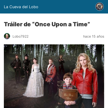
La Cueva del Lobo
Tráiler de “Once Upon a Time”
Lobo7922
hace 15 años