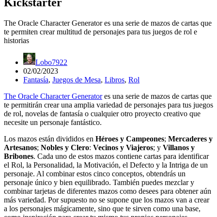
Kickstarter
The Oracle Character Generator es una serie de mazos de cartas que
te permiten crear multitud de personajes para tus juegos de rol e
historias
Lobo7922
02/02/2023
Fantasía
,
Juegos de Mesa
,
Libros
,
Rol
The Oracle Character Generator
es una serie de mazos de cartas que
te permitirán crear una amplia variedad de personajes para tus juegos
de rol, novelas de fantasía o cualquier otro proyecto creativo que
necesite un personaje fantástico.
Los mazos están divididos en
Héroes y Campeones
;
Mercaderes y
Artesanos
;
Nobles y Clero
:
Vecinos y Viajeros
; y
Villanos y
Bribones
. Cada uno de estos mazos contiene cartas para identificar
el Rol, la Personalidad, la Motivación, el Defecto y la Intriga de un
personaje. Al combinar estos cinco conceptos, obtendrás un
personaje único y bien equilibrado. También puedes mezclar y
combinar tarjetas de diferentes mazos como desees para obtener aún
más variedad. Por supuesto no se supone que los mazos van a crear
a los personajes mágicamente, sino que te sirven como una base,