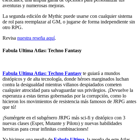
aventuras y numerosas mejoras.
La segunda edición de Mythic puede usarse con cualquier sistema
de rol para reemplazar al GM, o jugarse de forma independiente sin
otro RPG.
Revisa
nuestra reseña aquí
.
Fabula Ultima Atlas: Techno Fantasy
Fabula Ultima Atlas: Techno Fantasy
te guiará a mundos
distópicos y de alta tecnología, donde héroes marginados luchan
contra la desigualdad mientras villanos despiadados cometen
cualquier atrocidad para salvaguardar sus privilegios. ¡Devuelve la
esperanza a estas tierras gobernadas por la corrupción, como lo
hicieron los movimientos de resistencia más famosos de JRPG antes
que tú!
¡Sumérgete en el subgénero JRPG más sci-fi y distópico con 3
nuevas clases (Esper, Mutante y Piloto) y nuevas habilidades
heroicas para crear infinitas combinaciones!
Ya hicimos una reseña de
Fabula Ultima
, la reseña de este Atlas