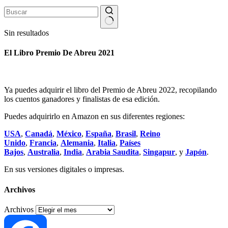
Sin resultados
El Libro Premio De Abreu 2021
Ya puedes adquirir el libro del Premio de Abreu 2022, recopilando
los cuentos ganadores y finalistas de esa edición.
Puedes adquirirlo en Amazon en sus diferentes regiones:
USA
,
Canadá
,
México
,
España
,
Brasil
,
Reino
Unido
,
Francia
,
Alemania
,
Italia
,
Países
Bajos
,
Australia
,
India
,
Arabia Saudita
,
Singapur
, y
Japón
.
En sus versiones digitales o impresas.
Archivos
Archivos