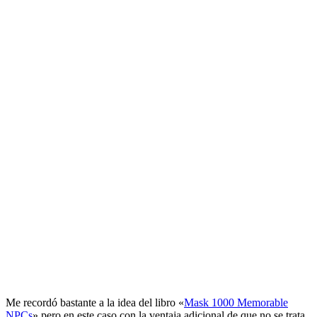
Me recordó bastante a la idea del libro «
Mask 1000 Memorable
NPCs
» pero en este caso con la ventaja adicional de que no se trata